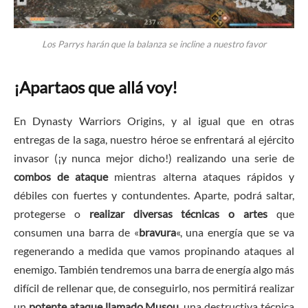
Los Parrys harán que la balanza se incline a nuestro favor
¡Apartaos que allá voy!
En Dynasty Warriors Origins, y al igual que en otras
entregas de la saga, nuestro héroe se enfrentará al ejército
invasor (¡y nunca mejor dicho!) realizando una serie de
combos de ataque
mientras alterna ataques rápidos y
débiles con fuertes y contundentes. Aparte, podrá saltar,
protegerse o
realizar diversas técnicas o artes
que
consumen una barra de «
bravura
«, una energía que se va
regenerando a medida que vamos propinando ataques al
enemigo. También tendremos una barra de energía algo más
difícil de rellenar que, de conseguirlo, nos permitirá realizar
un
potente ataque llamado Musou
, una destructiva técnica