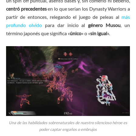
un spin off puntual, asentó bases y, sin comerlo ni beberlo,
centró precedentes
en lo que serían los Dynasty Warriors a
partir de entonces, relegando el juego de peleas al
más
profundo olvido
para dar inicio al
género Musou
, un
término japonés que significa «
único
» o «
sin igual
«.
Una de las habilidades sobrenaturales de nuestro silencioso héroe es
poder captar engaños o embrujos