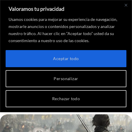
Valoramos tu privacidad
X
Instagram
YouTube
Twitch
Threads
Faceboo
Link
(Twitter)
Usamos cookies para mejorar su experiencia de navegación,
mostrarle anuncios o contenidos personalizados y analizar
nuestro tráfico. Al hacer clic en “Aceptar todo” usted da su
consentimiento a nuestro uso de las cookies.
Inicio
-
Análisis
-
Análisis de Dynasty Warriors Origins en PS5
ANÁLISIS
Aceptar todo
Análisis de Dynasty Warriors
Origins en PS5
Personalizar
Por
Álvaro Bustío
17 de enero de 2025
Rechazar todo
No hay comentarios
13 Minutos de lectura