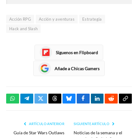
Acción RPG
Acción y aventuras
Estrategia
Hack and Slash
Síguenos en Flipboard
Añade a Chicas Gamers
WhatsApp
Telegram
Twitter
Threads
Bluesky
Facebook
LinkedIn
Reddit
Copia
enlac
ARTÍCULO ANTERIOR
SIGUIENTE ARTÍCULO
Guía de Star Wars Outlaws
Noticias de la semana y el