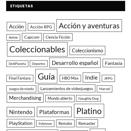
ETIQUETAS
Acción y aventuras
Acción
Acción RPG
Capcom
Ciencia Ficción
Anime
Coleccionables
Coleccionismo
Desarrollo español
Fantasía
DeAPlaneta
Deportes
Guía
Indie
Final Fantasy
HBO Max
JRPG
Lanzamientos de videojuegos
Juegos de miedo
Marvel
Merchandising
Mundo abierto
Naughty Dog
Platino
Nintendo
Plataformas
PlayStation
Remaster
Remake
Pokémon