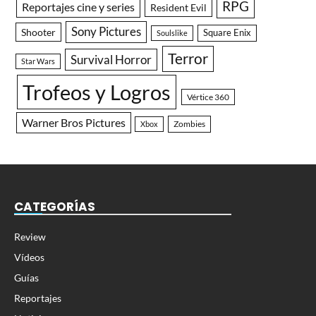
RPG
Reportajes cine y series
Resident Evil
Sony Pictures
Shooter
Square Enix
Soulslike
Terror
Survival Horror
Star Wars
Trofeos y Logros
Vértice 360
Warner Bros Pictures
Zombies
Xbox
CATEGORÍAS
Review
Vídeos
Guías
Reportajes