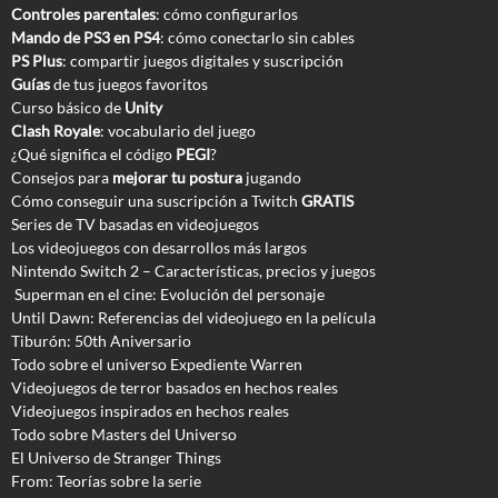
Controles parentales
: cómo configurarlos
Mando de PS3 en PS4
: cómo conectarlo sin cables
PS Plus
: compartir juegos digitales y suscripción
Guías
de tus juegos favoritos
Curso básico de
Unity
Clash Royale
: vocabulario del juego
¿Qué significa el código
PEGI
?
Consejos para
mejorar tu postura
jugando
Cómo conseguir una suscripción a Twitch
GRATIS
Series de TV basadas en videojuegos
Los videojuegos con desarrollos más largos
Nintendo Switch 2 – Características, precios y juegos
Superman en el cine: Evolución del personaje
Until Dawn: Referencias del videojuego en la película
Tiburón: 50th Aniversario
Todo sobre el universo Expediente Warren
Videojuegos de terror basados en hechos reales
Videojuegos inspirados en hechos reales
Todo sobre Masters del Universo
El Universo de Stranger Things
From: Teorías sobre la serie