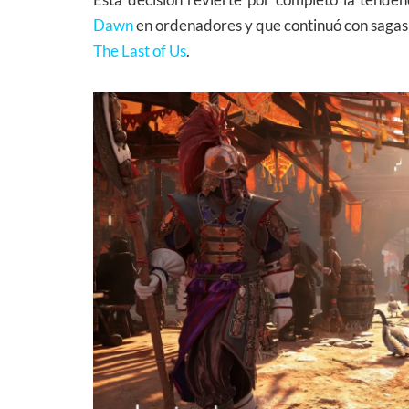
Dawn
en ordenadores y que continuó con sag
The Last of Us
.