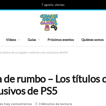
7 agosto, viernes
Vídeos
Guías
Próximos eventos
Quiénes somos
s títulos de un jugador volverán a ser exclusivos de PS5
 de rumbo – Los títulos 
lusivos de PS5
No hay comentarios
3 Minutos de lectura