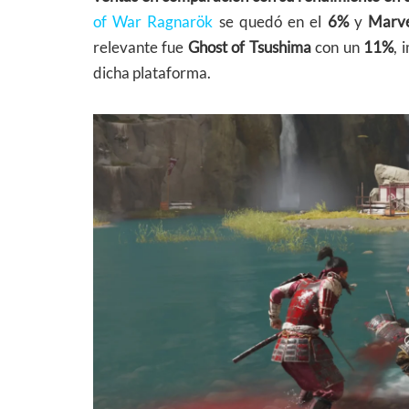
of War Ragnarök
se quedó en el
6%
y
Marve
relevante fue
Ghost of Tsushima
con un
11%
, 
dicha plataforma.