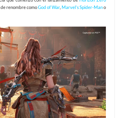
as de renombre como
God of War
,
Marvel’s Spider-Man
o