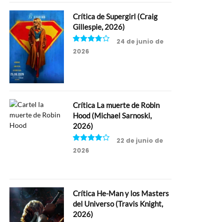
Crítica de Supergirl (Craig
Gillespie, 2026)
24 de junio de
2026
7.5
Crítica La muerte de Robin
Hood (Michael Sarnoski,
2026)
22 de junio de
2026
8
Crítica He-Man y los Masters
del Universo (Travis Knight,
2026)