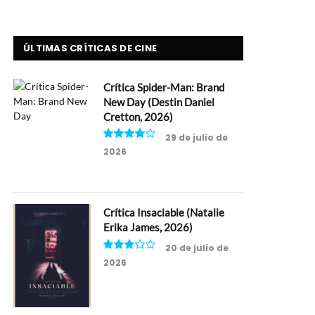
ÚLTIMAS CRÍTICAS DE CINE
Crítica Spider-Man: Brand
New Day (Destin Daniel
Cretton, 2026)
29 de julio de
2026
8
Crítica Insaciable (Natalie
Erika James, 2026)
20 de julio de
2026
6.5