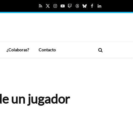
RSS
X
Instagram
YouTube
Twitch
Threads
Bluesky
Facebook
LinkedIn
(Twitter)
¿Colaboras?
Contacto
de un jugador