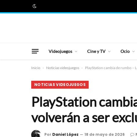
Videojuegos
Cine y TV
Ocio
Inicio
-
Noticias videojuegos
-
PlayStation cambia de rumbo – Lo
NOTICIAS VIDEOJUEGOS
PlayStation cambia
volverán a ser exc
Por
Daniel López
18 de mayo de 2026