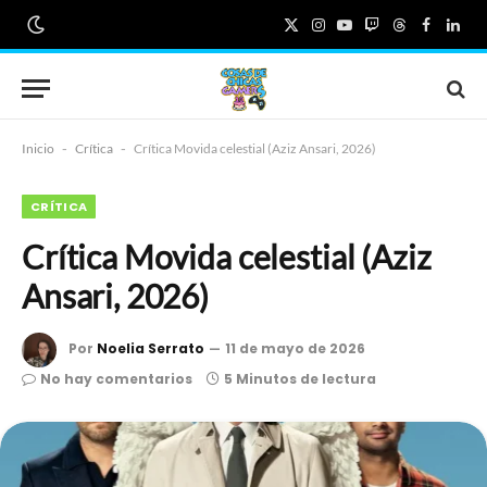
X
Instagram
YouTube
Twitch
Threads
Faceboo
Link
(Twitter)
Inicio
-
Crítica
-
Crítica Movida celestial (Aziz Ansari, 2026)
CRÍTICA
Crítica Movida celestial (Aziz
Ansari, 2026)
Por
Noelia Serrato
11 de mayo de 2026
No hay comentarios
5 Minutos de lectura