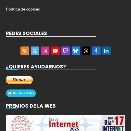
Política de cookies
REDES SOCIALES
RSS
X
Instagram
YouTube
Twitch
Bluesky
Threads
Facebook
LinkedIn
(Twitter)
¿QUIERES AYUDARNOS?
PREMIOS DE LA WEB