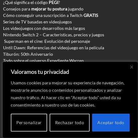
¿Qué significa el código
PEGI
?
Consejos para
mejorar tu postura
jugando
Cómo conseguir una suscripción a Twitch
GRATIS
Series de TV basadas en videojuegos
Los videojuegos con desarrollos más largos
Nintendo Switch 2 – Características, precios y juegos
Superman en el cine: Evolución del personaje
Until Dawn: Referencias del videojuego en la película
Tiburón: 50th Aniversario
Todo sobre el universo Expediente Warren
Videojuegos de terror basados en hechos reales
Valoramos tu privacidad
Videojuegos inspirados en hechos reales
Todo sobre Masters del Universo
Usamos cookies para mejorar su experiencia de navegación,
El Universo de Stranger Things
mostrarle anuncios o contenidos personalizados y analizar
From: Teorías sobre la serie
nuestro tráfico. Al hacer clic en “Aceptar todo” usted da su
Arcos One Piece: Del peor al mejor
consentimiento a nuestro uso de las cookies.
El spin off de Friends: ¿cómo sería?
Juegos de mesa basados en videojuegos
Personalizar
Rechazar todo
Aceptar todo
Todo de Kingdom Hearts: Historia, cronología y juegos
Todo sobre la saga Dragon Age
Todo sobre la saga Persona