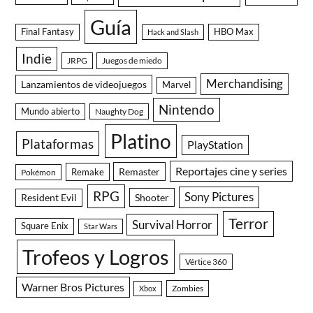
Guía
Final Fantasy
HBO Max
Hack and Slash
Indie
JRPG
Juegos de miedo
Merchandising
Lanzamientos de videojuegos
Marvel
Nintendo
Mundo abierto
Naughty Dog
Platino
Plataformas
PlayStation
Reportajes cine y series
Remaster
Remake
Pokémon
RPG
Sony Pictures
Resident Evil
Shooter
Terror
Survival Horror
Square Enix
Star Wars
Trofeos y Logros
Vértice 360
Warner Bros Pictures
Zombies
Xbox