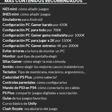
MÁS CONTENIDOS RECOMENDADOS
NES mini
: cómo añadir juegos
SNES mini
: cómo añadir juegos
Emuladores
para Android
Configuración PC Gamer barato
por 650€
Configuración PC para todo
por 700€
Configuración PC Gamer gama media/alta
por 1000€
Configuración PC para jugar a 2K
por 1500€
Configuración PC Gamer extremo:
4K por 2000€
Evitar errores
a la hora de montar un PC
Monitor
: qué tipo de pantalla elegir
Sillas Gamer
: cómo elegir la más cómoda
Sonido
: cómo elegir los mejores cascos inalámbricos
Teclados
: Tipo de membrana, mecánico, ergonómico…
Caducidad PS Plus
: ¿cómo saberla?
Controles parentales
: cómo configurarlos
Mando de PS3 en PS4
: cómo conectarlo sin cables
PS Plus
: compartir juegos digitales y suscripción
Guías
de tus juegos favoritos
Curso básico de
Unity
Clash Royale
: vocabulario del juego