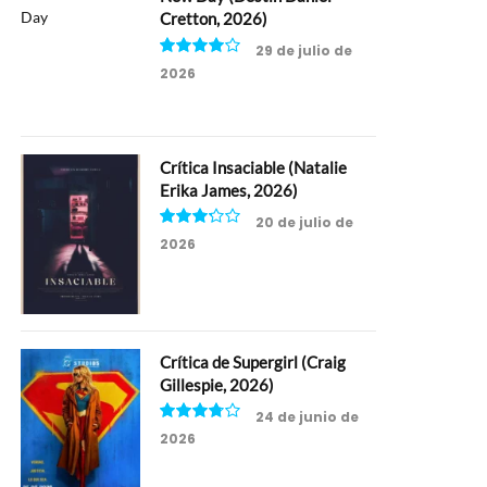
Cretton, 2026)
29 de julio de
2026
8
Crítica Insaciable (Natalie
Erika James, 2026)
20 de julio de
2026
6.5
Crítica de Supergirl (Craig
Gillespie, 2026)
24 de junio de
2026
7.5