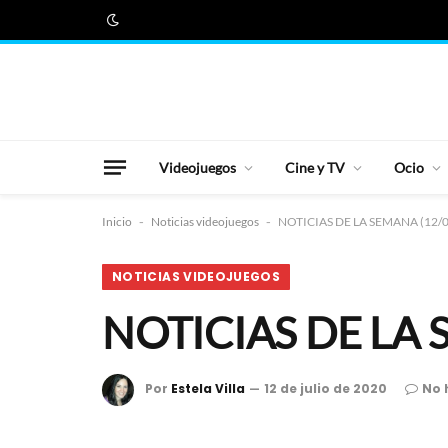
Videojuegos
Cine y TV
Ocio
Inicio
-
Noticias videojuegos
-
NOTICIAS DE LA SEMANA (12/0
NOTICIAS VIDEOJUEGOS
NOTICIAS DE LA 
Por
Estela Villa
12 de julio de 2020
No 