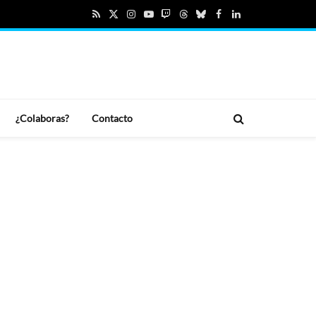
RSS
X
Instagram
YouTube
Twitch
Threads
Bluesky
Facebook
LinkedIn
(Twitter)
¿Colaboras?
Contacto