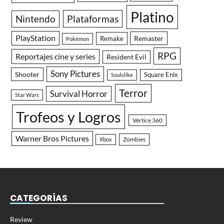
Platino
Nintendo
Plataformas
PlayStation
Remaster
Remake
Pokémon
RPG
Reportajes cine y series
Resident Evil
Sony Pictures
Shooter
Square Enix
Soulslike
Terror
Survival Horror
Star Wars
Trofeos y Logros
Vértice 360
Warner Bros Pictures
Zombies
Xbox
CATEGORÍAS
Review