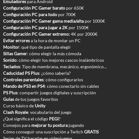
Emuladores
para Android
Configuración PC Gamer barato
por 650€
Configuración PC para todo
por 700€
Configuración PC Gamer gama media/alta
por 1000€
Configuración PC para jugar a 2K
por 1500€
Configuración PC Gamer extremo:
4K por 2000€
Evitar errores
a la hora de montar un PC
Monitor
: qué tipo de pantalla elegir
Sillas Gamer
: cómo elegir la más cómoda
Sonido
: cómo elegir los mejores cascos inalámbricos
Teclados
: Tipo de membrana, mecánico, ergonómico…
Caducidad PS Plus
: ¿cómo saberla?
Controles parentales
: cómo configurarlos
Mando de PS3 en PS4
: cómo conectarlo sin cables
PS Plus
: compartir juegos digitales y suscripción
Guías
de tus juegos favoritos
Curso básico de
Unity
Clash Royale
: vocabulario del juego
¿Qué significa el código
PEGI
?
Consejos para
mejorar tu postura
jugando
Cómo conseguir una suscripción a Twitch
GRATIS
Series de TV basadas en videojuegos