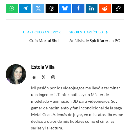
WhatsApp
Telegram
Twitter
Threads
Bluesky
Facebook
LinkedIn
Reddit
Copia
enlac
ARTÍCULO ANTERIOR
SIGUIENTE ARTÍCULO
Guía Mortal Shell
Análisis de Spiritfarer en PC
Estela Villa
Website
X
Instagram
(Twitter)
Mi pasión por los videojuegos me llevó a terminar
una Ingeniería T.Informática y un Máster de
modelado y animación 3D para videojuegos. Soy
gamer de nacimiento y fan incondicional de la saga
Metal Gear. Además de jugar, en mis ratos libres me
dedico a otros de mis hobbies como el cine, las
series y la lectura.