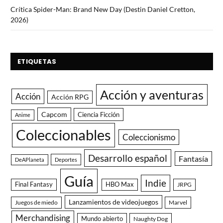
Crítica Spider-Man: Brand New Day (Destin Daniel Cretton,
2026)
ETIQUETAS
Acción y aventuras
Acción
Acción RPG
Capcom
Ciencia Ficción
Anime
Coleccionables
Coleccionismo
Desarrollo español
Fantasía
DeAPlaneta
Deportes
Guía
Indie
Final Fantasy
HBO Max
JRPG
Lanzamientos de videojuegos
Juegos de miedo
Marvel
Merchandising
Mundo abierto
Naughty Dog