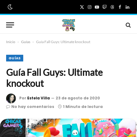
X
Instagram
YouTube
Twitch
Threads
Faceboo
Link
(Twitter)
Inicio
-
Guías
-
Guía Fall Guys: Ultimate knockout
GUÍAS
Guía Fall Guys: Ultimate
knockout
Por
Estela Villa
23 de agosto de 2020
No hay comentarios
1 Minuto de lectura