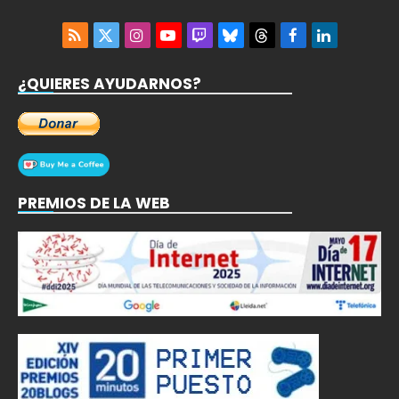
RSS
X
Instagram
YouTube
Twitch
Bluesky
Threads
Facebook
LinkedIn
(Twitter)
¿QUIERES AYUDARNOS?
PREMIOS DE LA WEB