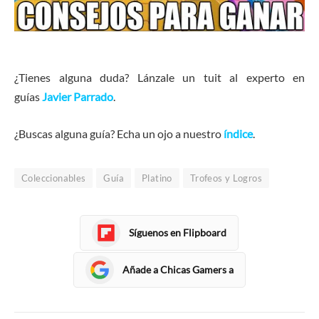
¿Tienes alguna duda? Lánzale un tuit al experto en
guías
Javier Parrado
.
¿Buscas alguna guía? Echa un ojo a nuestro
índice
.
Coleccionables
Guía
Platino
Trofeos y Logros
Síguenos en Flipboard
Añade a Chicas Gamers a