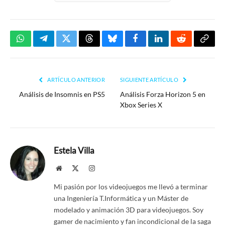
WhatsApp
Telegram
Twitter
Threads
Bluesky
Facebook
LinkedIn
Reddit
Copia
enlac
ARTÍCULO ANTERIOR
SIGUIENTE ARTÍCULO
Análisis de Insomnis en PS5
Análisis Forza Horizon 5 en
Xbox Series X
Estela Villa
Website
X
Instagram
(Twitter)
Mi pasión por los videojuegos me llevó a terminar
una Ingeniería T.Informática y un Máster de
modelado y animación 3D para videojuegos. Soy
gamer de nacimiento y fan incondicional de la saga