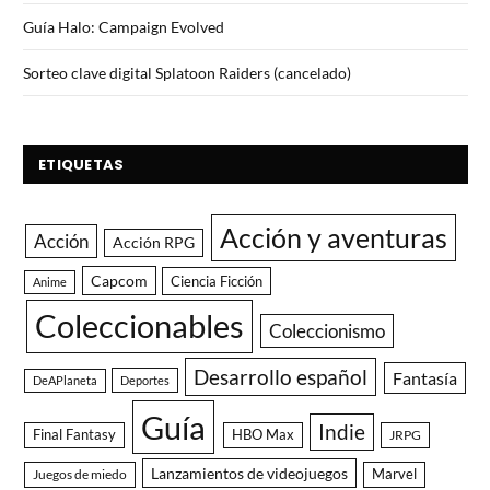
Guía Halo: Campaign Evolved
Sorteo clave digital Splatoon Raiders (cancelado)
ETIQUETAS
Acción y aventuras
Acción
Acción RPG
Capcom
Ciencia Ficción
Anime
Coleccionables
Coleccionismo
Desarrollo español
Fantasía
DeAPlaneta
Deportes
Guía
Indie
Final Fantasy
HBO Max
JRPG
Lanzamientos de videojuegos
Juegos de miedo
Marvel