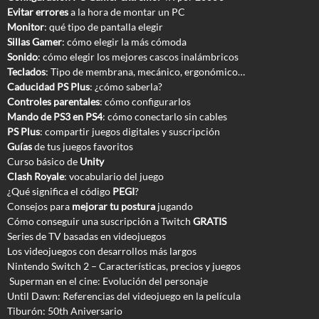
Evitar errores
a la hora de montar un PC
Monitor
: qué tipo de pantalla elegir
Sillas Gamer
: cómo elegir la más cómoda
Sonido
: cómo elegir los mejores cascos inalámbricos
Teclados
: Tipo de membrana, mecánico, ergonómico…
Caducidad PS Plus
: ¿cómo saberla?
Controles parentales
: cómo configurarlos
Mando de PS3 en PS4
: cómo conectarlo sin cables
PS Plus
: compartir juegos digitales y suscripción
Guías
de tus juegos favoritos
Curso básico de
Unity
Clash Royale
: vocabulario del juego
¿Qué significa el código
PEGI
?
Consejos para
mejorar tu postura
jugando
Cómo conseguir una suscripción a Twitch
GRATIS
Series de TV basadas en videojuegos
Los videojuegos con desarrollos más largos
Nintendo Switch 2 – Características, precios y juegos
Superman en el cine: Evolución del personaje
Until Dawn: Referencias del videojuego en la película
Tiburón: 50th Aniversario