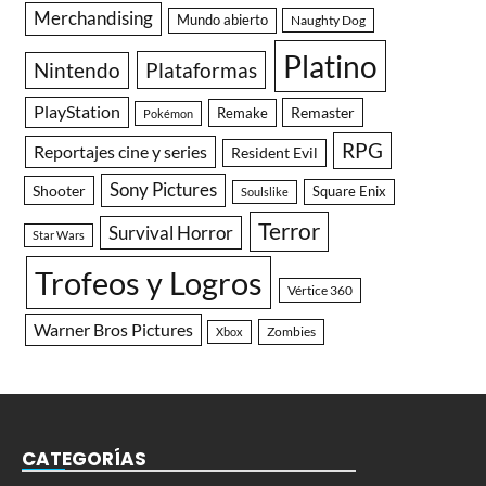
Merchandising
Mundo abierto
Naughty Dog
Platino
Nintendo
Plataformas
PlayStation
Remaster
Remake
Pokémon
RPG
Reportajes cine y series
Resident Evil
Sony Pictures
Shooter
Square Enix
Soulslike
Terror
Survival Horror
Star Wars
Trofeos y Logros
Vértice 360
Warner Bros Pictures
Zombies
Xbox
CATEGORÍAS