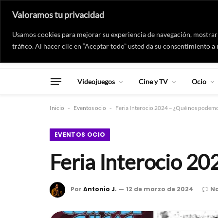
Valoramos tu privacidad
Usamos cookies para mejorar su experiencia de navegación, mostrarl
tráfico. Al hacer clic en “Aceptar todo” usted da su consentimiento a 
Videojuegos
Cine y TV
Ocio
Inicio
-
Eventos ocio
-
Feria Interocio 2024 – ¿Qué nos podem
EVENTOS OCIO
Feria Interocio 2
Por
Antonio J.
12 de marzo de 2024
No