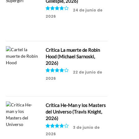
Gillespie, 2026)
24 de junio de
2026
7.5
Crítica La muerte de Robin
Hood (Michael Sarnoski,
2026)
22 de junio de
2026
8
Crítica He-Man y los Masters
del Universo (Travis Knight,
2026)
3 de junio de
2026
7.5