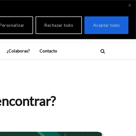
RSS
X
Instagram
YouTube
Twitch
Threads
Bluesky
Facebook
LinkedIn
(Twitter)
Personalizar
Rechazar todo
Aceptar todo
¿Colaboras?
Contacto
encontrar?