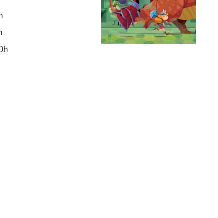
h
h
00h