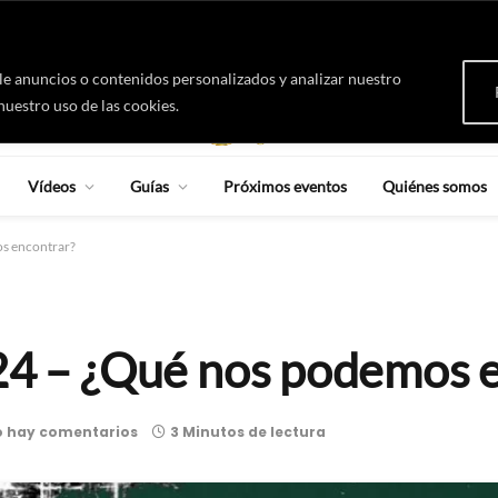
8 agosto, sábado
e anuncios o contenidos personalizados y analizar nuestro
nuestro uso de las cookies.
Vídeos
Guías
Próximos eventos
Quiénes somos
os encontrar?
024 – ¿Qué nos podemos 
 hay comentarios
3 Minutos de lectura