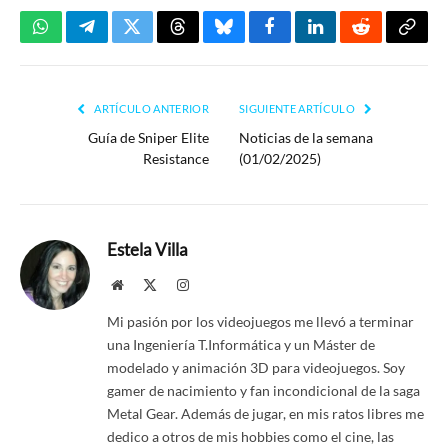
WhatsApp
Telegram
Twitter
Threads
Bluesky
Facebook
LinkedIn
Reddit
Copia
enlac
ARTÍCULO ANTERIOR
SIGUIENTE ARTÍCULO
Guía de Sniper Elite
Noticias de la semana
Resistance
(01/02/2025)
Estela Villa
Website
X
Instagram
(Twitter)
Mi pasión por los videojuegos me llevó a terminar
una Ingeniería T.Informática y un Máster de
modelado y animación 3D para videojuegos. Soy
gamer de nacimiento y fan incondicional de la saga
Metal Gear. Además de jugar, en mis ratos libres me
dedico a otros de mis hobbies como el cine, las