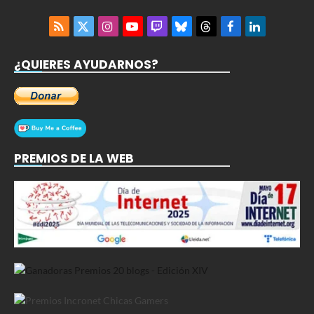
RSS
X
Instagram
YouTube
Twitch
Bluesky
Threads
Facebook
LinkedIn
(Twitter)
¿QUIERES AYUDARNOS?
PREMIOS DE LA WEB