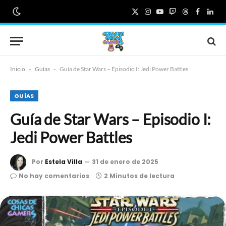
X
Instagram
YouTube
Twitch
Threads
Faceboo
Link
(Twitter)
Inicio
-
Guías
-
Guía de Star Wars – Episodio I: Jedi Power Battles
GUÍAS
Guía de Star Wars – Episodio I:
Jedi Power Battles
Por
Estela Villa
31 de enero de 2025
No hay comentarios
2 Minutos de lectura