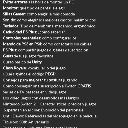
Evitar errores
a la hora de montar un PC
Monitor
: qué tipo de pantalla elegir
Sillas Gamer
: cómo elegir la más cómoda
Sonido
: cómo elegir los mejores cascos inalámbricos
Teclados
: Tipo de membrana, mecánico, ergonómico…
Caducidad PS Plus
: ¿cómo saberla?
Controles parentales
: cómo configurarlos
Mando de PS3 en PS4
: cómo conectarlo sin cables
PS Plus
: compartir juegos digitales y suscripción
Guías
de tus juegos favoritos
Curso básico de
Unity
Clash Royale
: vocabulario del juego
¿Qué significa el código
PEGI
?
Consejos para
mejorar tu postura
jugando
Cómo conseguir una suscripción a Twitch
GRATIS
Series de TV basadas en videojuegos
Los videojuegos con desarrollos más largos
Nintendo Switch 2 – Características, precios y juegos
Superman en el cine: Evolución del personaje
Until Dawn: Referencias del videojuego en la película
Tiburón: 50th Aniversario
Todo sobre el universo Expediente Warren