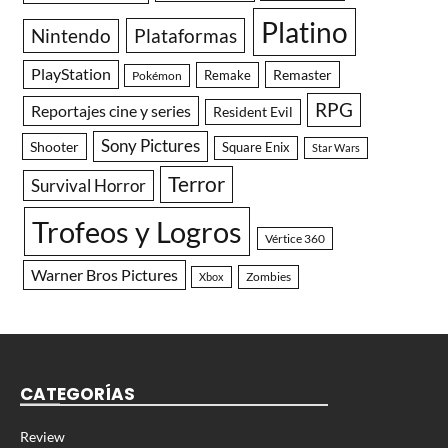
Platino
Nintendo
Plataformas
PlayStation
Remaster
Remake
Pokémon
RPG
Reportajes cine y series
Resident Evil
Sony Pictures
Shooter
Square Enix
Star Wars
Terror
Survival Horror
Trofeos y Logros
Vértice 360
Warner Bros Pictures
Zombies
Xbox
CATEGORÍAS
Review