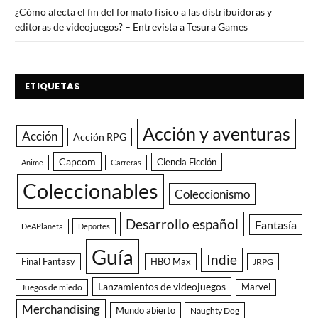
¿Cómo afecta el fin del formato físico a las distribuidoras y
editoras de videojuegos? – Entrevista a Tesura Games
ETIQUETAS
Acción y aventuras
Acción
Acción RPG
Capcom
Ciencia Ficción
Anime
Carreras
Coleccionables
Coleccionismo
Desarrollo español
Fantasía
DeAPlaneta
Deportes
Guía
Indie
Final Fantasy
HBO Max
JRPG
Lanzamientos de videojuegos
Juegos de miedo
Marvel
Merchandising
Mundo abierto
Naughty Dog