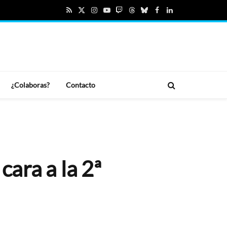
RSS
X
Instagram
YouTube
Twitch
Threads
Bluesky
Facebook
LinkedIn
(Twitter)
¿Colaboras?
Contacto
cara a la 2ª