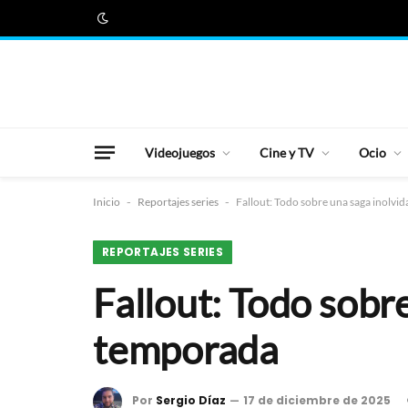
Videojuegos
Cine y TV
Ocio
Inicio
-
Reportajes series
-
Fallout: Todo sobre una saga inolvid
REPORTAJES SERIES
Fallout: Todo sobre
temporada
Por
Sergio Díaz
17 de diciembre de 2025