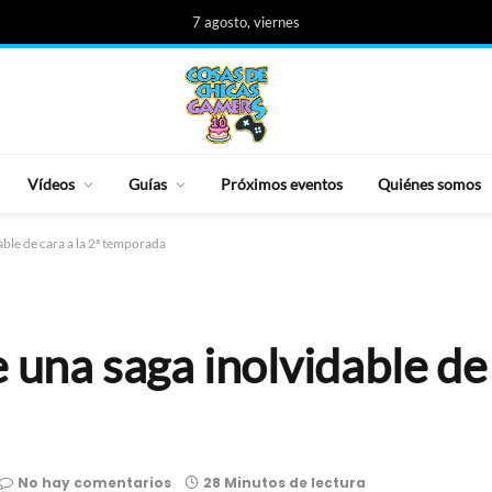
7 agosto, viernes
Vídeos
Guías
Próximos eventos
Quiénes somos
able de cara a la 2ª temporada
 una saga inolvidable de 
No hay comentarios
28 Minutos de lectura