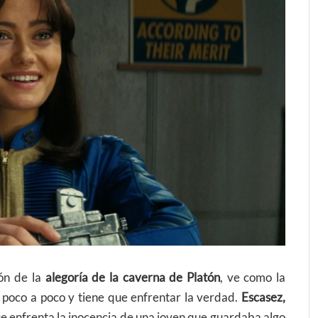
ión de la
alegoría de la caverna de Platón
, ve como la
 poco a poco y tiene que enfrentar la verdad.
Escasez,
que enfrenta la inocencia de una joven que guardaba algo