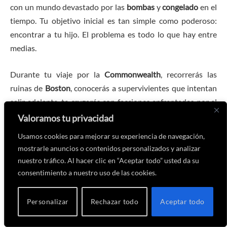
con un mundo devastado por las
bombas
y
congelado
en el
tiempo. Tu objetivo inicial es tan simple como poderoso:
encontrar a tu hijo. El problema es todo lo que hay entre
medias.
Durante tu viaje por la
Commonwealth
, recorrerás las
ruinas de
Boston
, conocerás a supervivientes que intentan
salir adelante, te cruzarás con facciones enfrentadas por el
control del territorio y descubrirás misterios enterrados
Valoramos tu privacidad
bajo toneladas de hormigón y radiación. Además, aquí no
Usamos cookies para mejorar su experiencia de navegación,
solo exploras: también construyes y personalizas
mostrarle anuncios o contenidos personalizados y analizar
asentamientos, intentando crear pequeñas comunidades
nuestro tráfico. Al hacer clic en “Aceptar todo” usted da su
que prosperen en medio del caos. El destino de la
consentimiento a nuestro uso de las cookies.
Commonwealth, para bien o para mal, acaba estando en tus
manos.
Personalizar
Rechazar todo
Aceptar todo
Fallout 4: Anniversary Edition
es la versión definitiva del