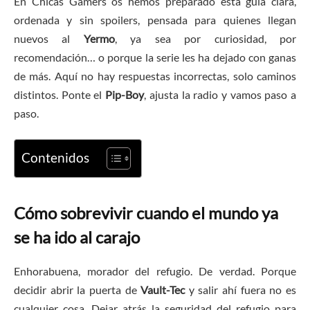
En Chicas Gamers os hemos preparado esta guía clara,
ordenada y sin spoilers, pensada para quienes llegan
nuevos al
Yermo
, ya sea por curiosidad, por
recomendación… o porque la serie les ha dejado con ganas
de más. Aquí no hay respuestas incorrectas, solo caminos
distintos. Ponte el
Pip-Boy
, ajusta la radio y vamos paso a
paso.
Contenidos
Cómo sobrevivir cuando el mundo ya
se ha ido al carajo
Enhorabuena, morador del refugio. De verdad. Porque
decidir abrir la puerta de
Vault-Tec
y salir ahí fuera no es
cualquier cosa. Dejar atrás la seguridad del refugio para