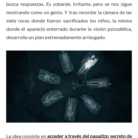
busca respuestas. Es cobarde, irritante, pero se nos sigue
mostrando como un genio. Y tras recordar la cámara de las
siete rocas donde fueron sacrificados los niños, la misma
donde él apareció enterrado durante la visión psicodélica,
desarrolla un plan extremadamente arriesgado.
La idea consiste en
acceder a través del pasadizo secreto de