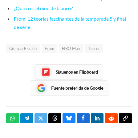
¿Quién es el niño de blanco?
From: 12 teorías fascinantes de la temporada 5 y final
de serie
Ciencia Ficción
From
HBO Max
Terror
Síguenos en Flipboard
Fuente preferida de Google
WhatsApp
Telegram
Twitter
Threads
Bluesky
Facebook
LinkedIn
Reddit
Copia
enlac