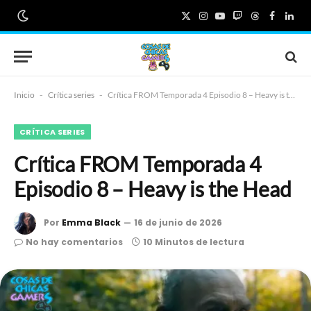
X
Instagram
YouTube
Twitch
Threads
Faceboo
Link
(Twitter)
Inicio
-
Crítica series
-
Crítica FROM Temporada 4 Episodio 8 – Heavy is the Head
CRÍTICA SERIES
Crítica FROM Temporada 4
Episodio 8 – Heavy is the Head
Por
Emma Black
16 de junio de 2026
No hay comentarios
10 Minutos de lectura