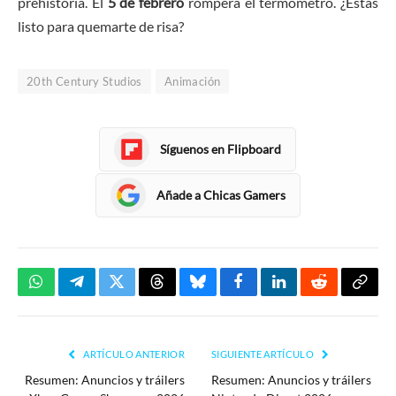
prehistoria. El
5 de febrero
romperá el termómetro. ¿Estás
listo para quemarte de risa?
20th Century Studios
Animación
Síguenos en Flipboard
Añade a Chicas Gamers
WhatsApp
Telegram
Twitter
Threads
Bluesky
Facebook
LinkedIn
Reddit
Copia
enlac
ARTÍCULO ANTERIOR
SIGUIENTE ARTÍCULO
Resumen: Anuncios y tráilers
Resumen: Anuncios y tráilers