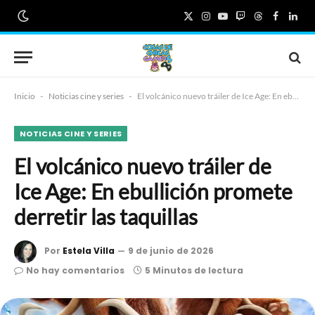
X
Instagram
YouTube
Twitch
Threads
Faceboo
Link
(Twitter)
Inicio
-
Noticias cine y series
-
El volcánico nuevo tráiler de Ice Age: En ebullición promete derretir las taquillas
NOTICIAS CINE Y SERIES
El volcánico nuevo tráiler de
Ice Age: En ebullición promete
derretir las taquillas
Por
Estela Villa
9 de junio de 2026
No hay comentarios
5 Minutos de lectura