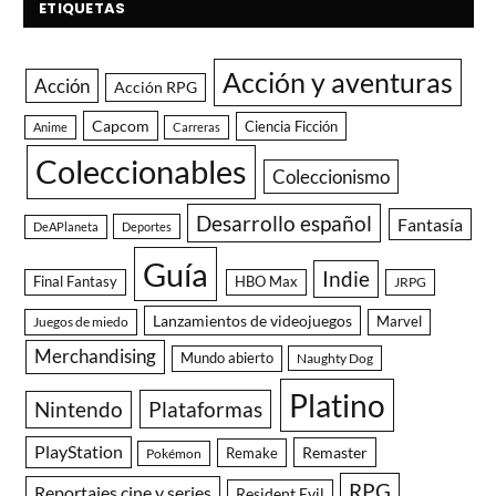
ETIQUETAS
Acción y aventuras
Acción
Acción RPG
Capcom
Ciencia Ficción
Anime
Carreras
Coleccionables
Coleccionismo
Desarrollo español
Fantasía
DeAPlaneta
Deportes
Guía
Indie
Final Fantasy
HBO Max
JRPG
Lanzamientos de videojuegos
Juegos de miedo
Marvel
Merchandising
Mundo abierto
Naughty Dog
Platino
Nintendo
Plataformas
PlayStation
Remaster
Remake
Pokémon
RPG
Reportajes cine y series
Resident Evil