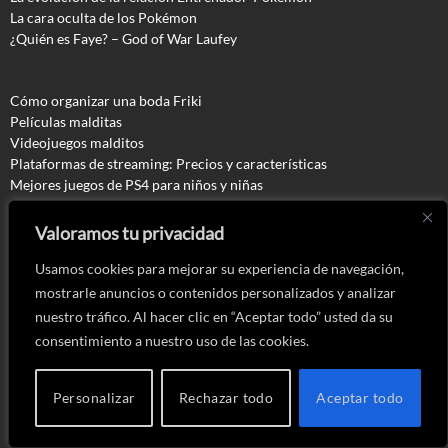
La cara oculta de los Pokémon
¿Quién es Faye? – God of War Laufey
Cómo organizar una boda Friki
Películas malditas
Videojuegos malditos
Plataformas de streaming: Precios y características
Mejores juegos de PS4 para niños y niñas
Mejores juegos de Switch para niños y niñas
Escape Rooms basados en videojuegos
Valoramos tu privacidad
Caballos famosos de videojuegos
Usamos cookies para mejorar su experiencia de navegación,
Evolución en la forma de jugar
Mejores editores de personajes
mostrarle anuncios o contenidos personalizados y analizar
Mejores protagonistas femeninas en videojuegos
nuestro tráfico. Al hacer clic en “Aceptar todo” usted da su
Videojuegos censurados
consentimiento a nuestro uso de las cookies.
Accesorios gaming raros
Jefes finales más difíciles
Bugs más famosos de los videojuegos
Personalizar
Rechazar todo
Aceptar todo
Simbolismo de los monstruos en Silent Hill
Top 10 sagas de videojuegos que nunca mueren