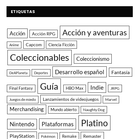
ETIQUETAS
Acción y aventuras
Acción
Acción RPG
Capcom
Ciencia Ficción
Anime
Coleccionables
Coleccionismo
Desarrollo español
Fantasía
DeAPlaneta
Deportes
Guía
Indie
Final Fantasy
HBO Max
JRPG
Lanzamientos de videojuegos
Juegos de miedo
Marvel
Merchandising
Mundo abierto
Naughty Dog
Platino
Nintendo
Plataformas
PlayStation
Remaster
Remake
Pokémon