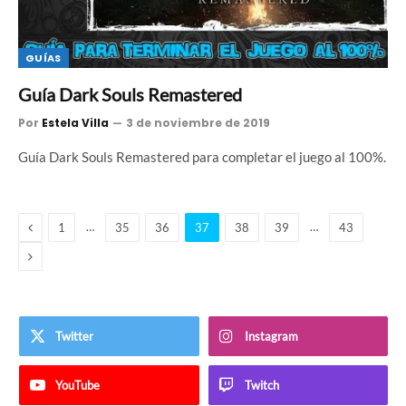
GUÍAS
Guía Dark Souls Remastered
Por
Estela Villa
3 de noviembre de 2019
Guía Dark Souls Remastered para completar el juego al 100%.
Anterior
…
…
1
35
36
37
38
39
43
Siguiente
Twitter
Instagram
YouTube
Twitch