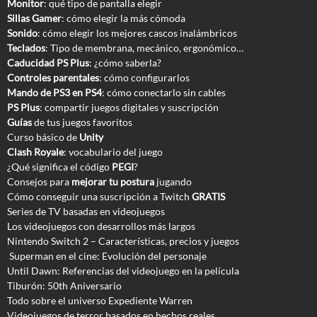
Monitor
: qué tipo de pantalla elegir
Sillas Gamer
: cómo elegir la más cómoda
Sonido
: cómo elegir los mejores cascos inalámbricos
Teclados
: Tipo de membrana, mecánico, ergonómico…
Caducidad PS Plus
: ¿cómo saberla?
Controles parentales
: cómo configurarlos
Mando de PS3 en PS4
: cómo conectarlo sin cables
PS Plus
: compartir juegos digitales y suscripción
Guías
de tus juegos favoritos
Curso básico de
Unity
Clash Royale
: vocabulario del juego
¿Qué significa el código
PEGI
?
Consejos para
mejorar tu postura
jugando
Cómo conseguir una suscripción a Twitch
GRATIS
Series de TV basadas en videojuegos
Los videojuegos con desarrollos más largos
Nintendo Switch 2 – Características, precios y juegos
Superman en el cine: Evolución del personaje
Until Dawn: Referencias del videojuego en la película
Tiburón: 50th Aniversario
Todo sobre el universo Expediente Warren
Videojuegos de terror basados en hechos reales