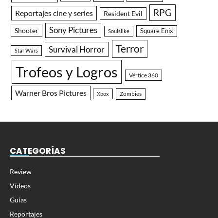
RPG
Reportajes cine y series
Resident Evil
Sony Pictures
Shooter
Square Enix
Soulslike
Terror
Survival Horror
Star Wars
Trofeos y Logros
Vértice 360
Warner Bros Pictures
Zombies
Xbox
CATEGORÍAS
Review
Vídeos
Guías
Reportajes