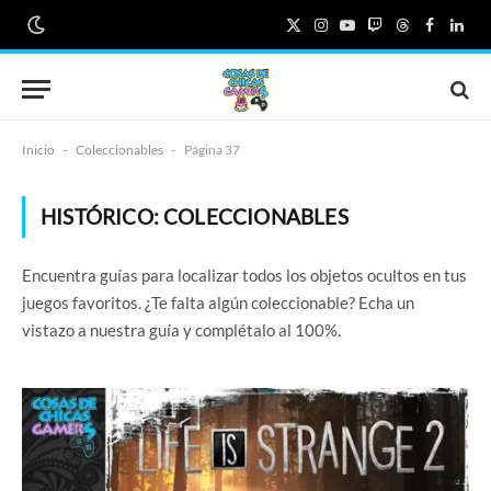
X
Instagram
YouTube
Twitch
Threads
Faceboo
Link
(Twitter)
Inicio
-
Coleccionables
-
Página 37
HISTÓRICO:
COLECCIONABLES
Encuentra guías para localizar todos los objetos ocultos en tus
juegos favoritos. ¿Te falta algún coleccionable? Echa un
vistazo a nuestra guía y complétalo al 100%.