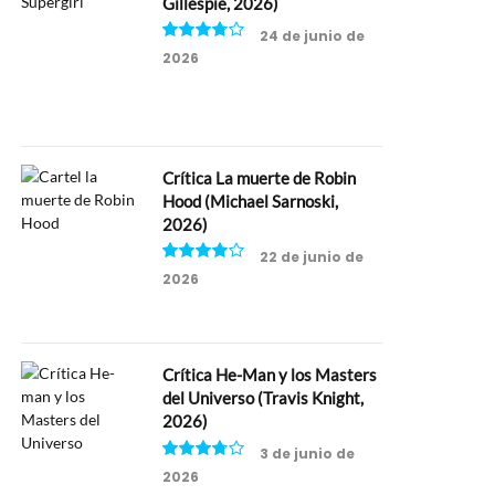
Gillespie, 2026)
24 de junio de
2026
7.5
Crítica La muerte de Robin
Hood (Michael Sarnoski,
2026)
22 de junio de
2026
8
Crítica He-Man y los Masters
del Universo (Travis Knight,
2026)
3 de junio de
2026
7.5