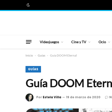
Videojuegos
Cine y TV
Ocio
Inicio
-
Guías
-
Guía DOOM Eternal
GUÍAS
Guía DOOM Etern
Por
Estela Villa
19 de marzo de 2020
N