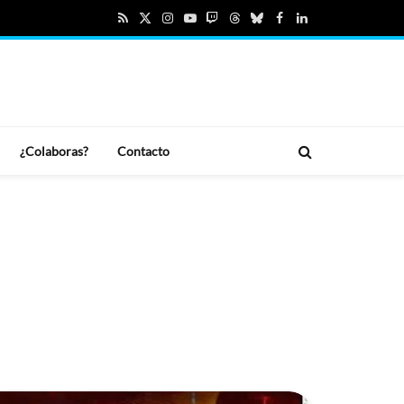
RSS
X
Instagram
YouTube
Twitch
Threads
Bluesky
Facebook
LinkedIn
(Twitter)
¿Colaboras?
Contacto