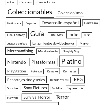
Capcom
Ciencia Ficción
Anime
Coleccionables
Coleccionismo
Desarrollo español
Fantasía
DeAPlaneta
Deportes
Guía
Indie
Final Fantasy
HBO Max
JRPG
Lanzamientos de videojuegos
Juegos de miedo
Marvel
Merchandising
Mundo abierto
Naughty Dog
Platino
Nintendo
Plataformas
PlayStation
Remaster
Remake
Pokémon
RPG
Reportajes cine y series
Resident Evil
Sony Pictures
Shooter
Square Enix
Soulslike
Terror
Survival Horror
Star Wars