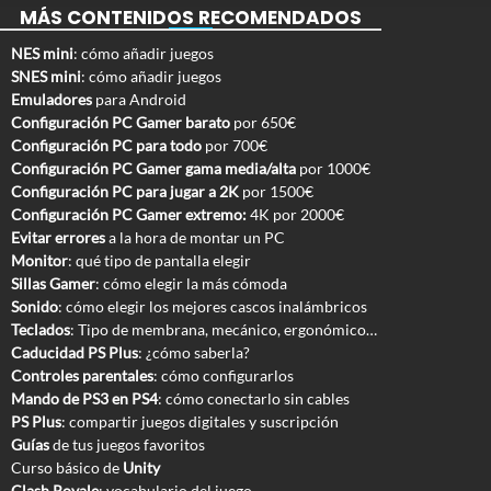
MÁS CONTENIDOS RECOMENDADOS
NES mini
: cómo añadir juegos
SNES mini
: cómo añadir juegos
Emuladores
para Android
Configuración PC Gamer barato
por 650€
Configuración PC para todo
por 700€
Configuración PC Gamer gama media/alta
por 1000€
Configuración PC para jugar a 2K
por 1500€
Configuración PC Gamer extremo:
4K por 2000€
Evitar errores
a la hora de montar un PC
Monitor
: qué tipo de pantalla elegir
Sillas Gamer
: cómo elegir la más cómoda
Sonido
: cómo elegir los mejores cascos inalámbricos
Teclados
: Tipo de membrana, mecánico, ergonómico…
Caducidad PS Plus
: ¿cómo saberla?
Controles parentales
: cómo configurarlos
Mando de PS3 en PS4
: cómo conectarlo sin cables
PS Plus
: compartir juegos digitales y suscripción
Guías
de tus juegos favoritos
Curso básico de
Unity
Clash Royale
: vocabulario del juego