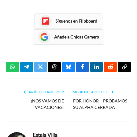
Síguenos en Flipboard
Añade a Chicas Gamers
WhatsApp
Telegram
Twitter
Threads
Bluesky
Facebook
LinkedIn
Reddit
Copia
enlac
ARTÍCULO ANTERIOR
SIGUIENTE ARTÍCULO
¡NOS VAMOS DE
FOR HONOR – PROBAMOS
VACACIONES!
SU ALPHA CERRADA
Estela Villa