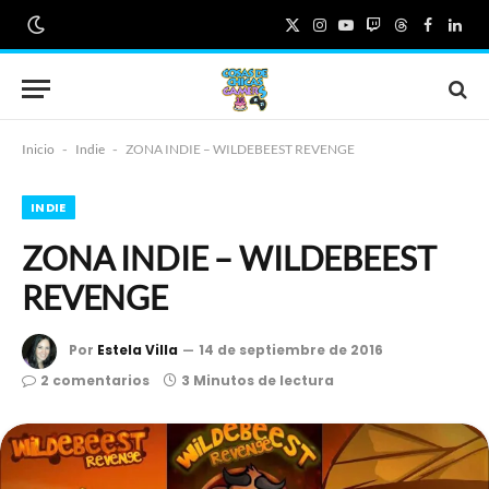
X
Instagram
YouTube
Twitch
Threads
Faceboo
Link
(Twitter)
Inicio
-
Indie
-
ZONA INDIE – WILDEBEEST REVENGE
INDIE
ZONA INDIE – WILDEBEEST
REVENGE
Por
Estela Villa
14 de septiembre de 2016
2 comentarios
3 Minutos de lectura