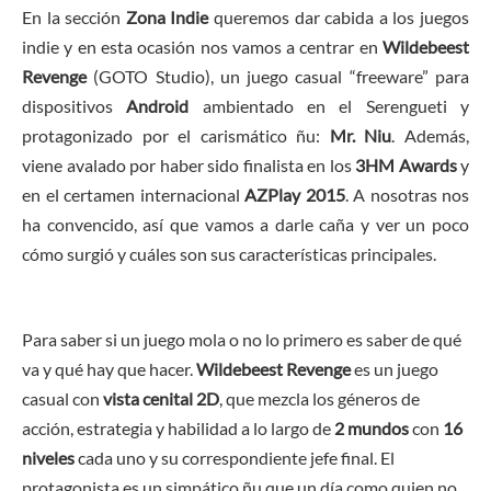
En la sección
Zona Indie
queremos dar cabida a los juegos
indie y en esta ocasión nos vamos a centrar en
Wildebeest
Revenge
(GOTO Studio), un juego casual “freeware” para
dispositivos
Android
ambientado en el Serengueti y
protagonizado por el carismático ñu:
Mr. Niu
. Además,
viene avalado por haber sido finalista en los
3HM Awards
y
en el certamen internacional
AZPlay 2015
. A nosotras nos
ha convencido, así que vamos a darle caña y ver un poco
cómo surgió y cuáles son sus características principales.
Para saber si un juego mola o no lo primero es saber de qué
va y qué hay que hacer.
Wildebeest Revenge
es un juego
casual con
vista cenital 2D
, que mezcla los géneros de
acción, estrategia y habilidad a lo largo de
2 mundos
con
16
niveles
cada uno y su correspondiente jefe final. El
protagonista es un simpático ñu que un día como quien no