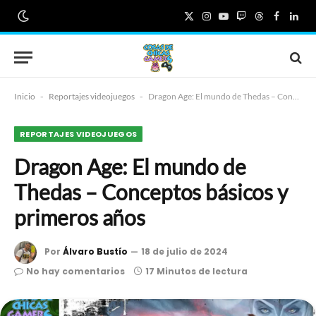
X
Instagram
YouTube
Twitch
Threads
Faceboo
Link
(Twitter)
Inicio
-
Reportajes videojuegos
-
Dragon Age: El mundo de Thedas – Conceptos básicos y primeros años
REPORTAJES VIDEOJUEGOS
Dragon Age: El mundo de
Thedas – Conceptos básicos y
primeros años
Por
Álvaro Bustío
18 de julio de 2024
No hay comentarios
17 Minutos de lectura