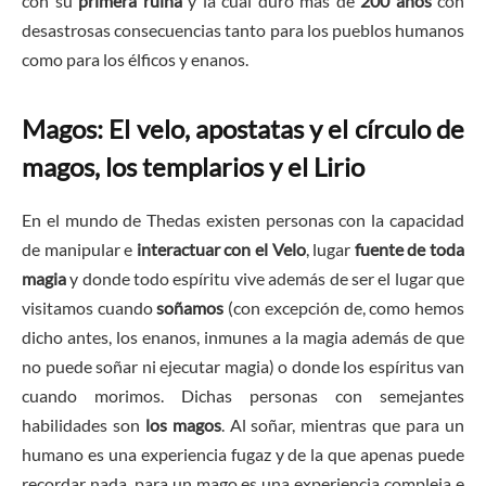
con su
primera ruina
y la cual duró más de
200 años
con
desastrosas consecuencias tanto para los pueblos humanos
como para los élficos y enanos.
Magos: El velo, apostatas y el círculo de
magos, los templarios y el Lirio
En el mundo de Thedas existen personas con la capacidad
de manipular e
interactuar con el Velo
, lugar
fuente de toda
magia
y donde todo espíritu vive además de ser el lugar que
visitamos cuando
soñamos
(con excepción de, como hemos
dicho antes, los enanos, inmunes a la magia además de que
no puede soñar ni ejecutar magia) o donde los espíritus van
cuando morimos. Dichas personas con semejantes
habilidades son
los magos
. Al soñar, mientras que para un
humano es una experiencia fugaz y de la que apenas puede
recordar nada, para un mago es una experiencia compleja e