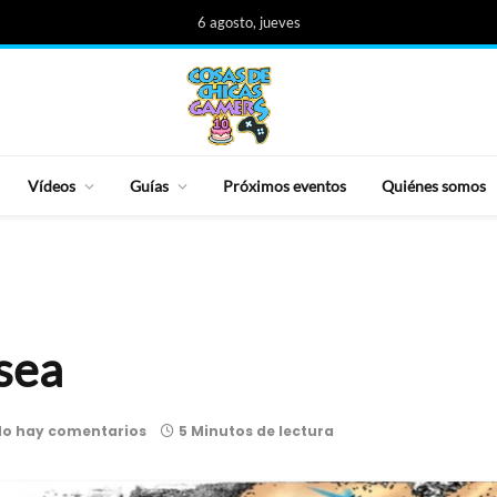
6 agosto, jueves
Vídeos
Guías
Próximos eventos
Quiénes somos
sea
o hay comentarios
5 Minutos de lectura