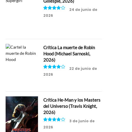
Gillespie, 2026)
24 de junio de
2026
7.5
Crítica La muerte de Robin
Hood (Michael Sarnoski,
2026)
22 de junio de
2026
8
Crítica He-Man y los Masters
del Universo (Travis Knight,
2026)
3 de junio de
2026
7.5