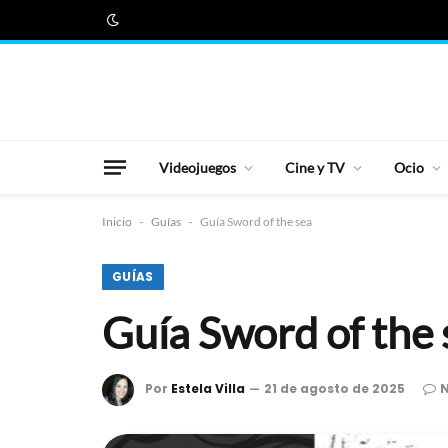
Videojuegos
Cine y TV
Ocio
Inicio
-
Guías
-
Guía Sword of the sea
GUÍAS
Guía Sword of the 
Por
Estela Villa
21 de agosto de 2025
N