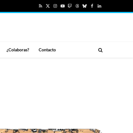
RSS
X
Instagram
YouTube
Twitch
Threads
Bluesky
Facebook
LinkedIn
(Twitter)
¿Colaboras?
Contacto