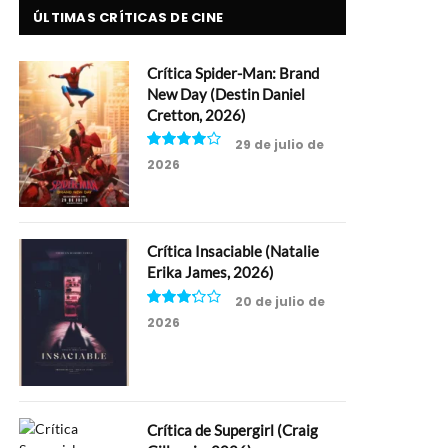
ÚLTIMAS CRÍTICAS DE CINE
Crítica Spider-Man: Brand
New Day (Destin Daniel
Cretton, 2026)
29 de julio de
2026
8
Crítica Insaciable (Natalie
Erika James, 2026)
20 de julio de
2026
6.5
Crítica de Supergirl (Craig