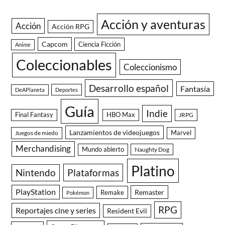
Acción y aventuras
Acción
Acción RPG
Capcom
Ciencia Ficción
Anime
Coleccionables
Coleccionismo
Desarrollo español
Fantasía
DeAPlaneta
Deportes
Guía
Indie
Final Fantasy
HBO Max
JRPG
Lanzamientos de videojuegos
Juegos de miedo
Marvel
Merchandising
Mundo abierto
Naughty Dog
Platino
Nintendo
Plataformas
PlayStation
Remaster
Remake
Pokémon
RPG
Reportajes cine y series
Resident Evil