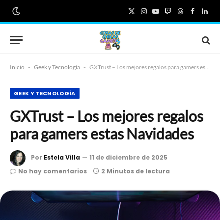
X
Instagram
YouTube
Twitch
Threads
Faceboo
Link
(Twitter)
Inicio
-
Geek y Tecnología
-
GXTrust – Los mejores regalos para gamers estas Navidades
GEEK Y TECNOLOGÍA
GXTrust – Los mejores regalos
para gamers estas Navidades
Por
Estela Villa
11 de diciembre de 2025
No hay comentarios
2 Minutos de lectura