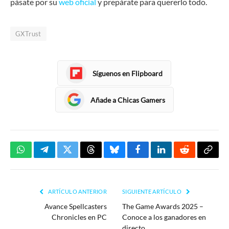
pásate por su
web oficial
y prepárate para quererlo todo.
GXTrust
Síguenos en Flipboard
Añade a Chicas Gamers
WhatsApp
Telegram
Twitter
Threads
Bluesky
Facebook
LinkedIn
Reddit
Copia
enlac
ARTÍCULO ANTERIOR
SIGUIENTE ARTÍCULO
Avance Spellcasters
The Game Awards 2025 –
Chronicles en PC
Conoce a los ganadores en
directo