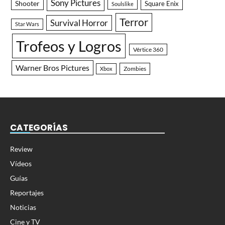
Sony Pictures
Shooter
Square Enix
Soulslike
Terror
Survival Horror
Star Wars
Trofeos y Logros
Vértice 360
Warner Bros Pictures
Zombies
Xbox
CATEGORÍAS
Review
Vídeos
Guías
Reportajes
Noticias
Cine y TV