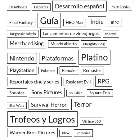
Desarrollo español
Fantasía
DeAPlaneta
Deportes
Guía
Indie
Final Fantasy
HBO Max
JRPG
Lanzamientos de videojuegos
Juegos de miedo
Marvel
Merchandising
Mundo abierto
Naughty Dog
Platino
Nintendo
Plataformas
PlayStation
Remaster
Remake
Pokémon
RPG
Reportajes cine y series
Resident Evil
Sony Pictures
Shooter
Square Enix
Soulslike
Terror
Survival Horror
Star Wars
Trofeos y Logros
Vértice 360
Warner Bros Pictures
Zombies
Xbox