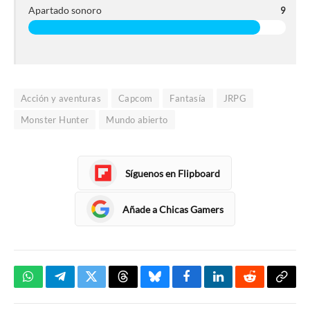
Apartado sonoro
9
Acción y aventuras
Capcom
Fantasía
JRPG
Monster Hunter
Mundo abierto
Síguenos en Flipboard
Añade a Chicas Gamers
WhatsApp
Telegram
Twitter
Threads
Bluesky
Facebook
LinkedIn
Reddit
Copia
enlac