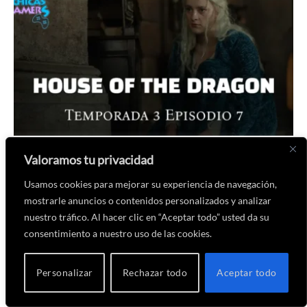
Crítica La Casa del Dragón – Temporada 3 Episodio 7 – The
Valoramos tu privacidad
Dragon in Winter
Usamos cookies para mejorar su experiencia de navegación,
2 de agosto de 2026
Por
Emma Black
mostrarle anuncios o contenidos personalizados y analizar
nuestro tráfico. Al hacer clic en “Aceptar todo” usted da su
consentimiento a nuestro uso de las cookies.
Personalizar
Rechazar todo
Aceptar todo