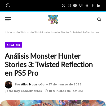
X
Instagram
YouTube
Twitch
Threads
Faceboo
Link
(Twitter)
Inicio
-
Análisis
-
Análisis Monster Hunter Stories 3: Twisted Reflection en PS5 Pro
ANÁLISIS
Análisis Monster Hunter
Stories 3: Twisted Reflection
en PS5 Pro
Por
Alba Nausicáa
17 de marzo de 2026
No hay comentarios
10 Minutos de lectura