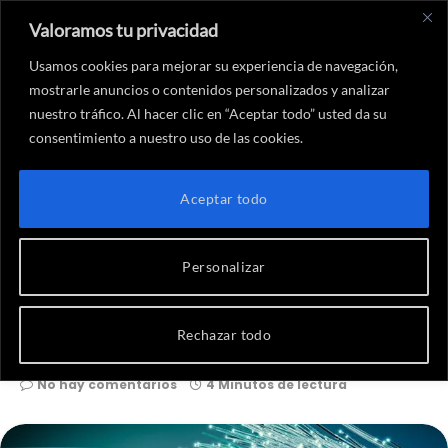
Valoramos tu privacidad
X
Instagram
YouTube
Twitch
Threads
Faceboo
Link
(Twitter)
Usamos cookies para mejorar su experiencia de navegación,
mostrarle anuncios o contenidos personalizados y analizar
nuestro tráfico. Al hacer clic en “Aceptar todo” usted da su
consentimiento a nuestro uso de las cookies.
Inicio
-
Publicaciones
-
Cómo elegir las mejores tarifas de fibra y móvil sin caer en los trucos de la letra pequeña
PUBLICACIONES
Aceptar todo
Cómo elegir las mejores tarifas
de fibra y móvil sin caer en los
Personalizar
trucos de la letra pequeña
Rechazar todo
Por
Chicas Gamers
8 de junio de 2026
No hay comentarios
4 Minutos de lectura