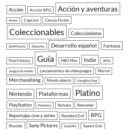
Acción y aventuras
Acción
Acción RPG
Capcom
Ciencia Ficción
Anime
Coleccionables
Coleccionismo
Desarrollo español
Fantasía
DeAPlaneta
Deportes
Guía
Indie
Final Fantasy
HBO Max
JRPG
Lanzamientos de videojuegos
Juegos de miedo
Marvel
Merchandising
Mundo abierto
Naughty Dog
Platino
Nintendo
Plataformas
PlayStation
Remaster
Remake
Pokémon
RPG
Reportajes cine y series
Resident Evil
Sony Pictures
Shooter
Square Enix
Soulslike