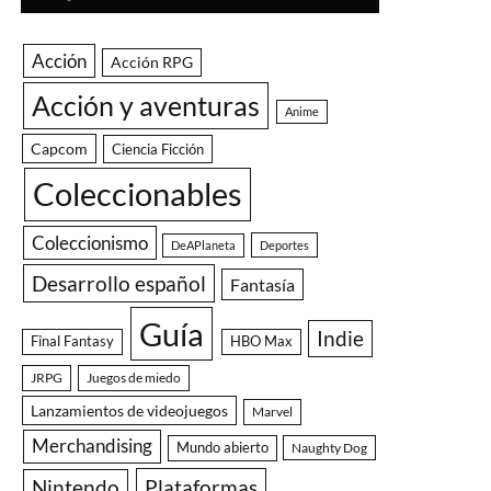
Acción
Acción RPG
Acción y aventuras
Anime
Capcom
Ciencia Ficción
Coleccionables
Coleccionismo
DeAPlaneta
Deportes
Desarrollo español
Fantasía
Guía
Indie
Final Fantasy
HBO Max
JRPG
Juegos de miedo
Lanzamientos de videojuegos
Marvel
Merchandising
Mundo abierto
Naughty Dog
Nintendo
Plataformas