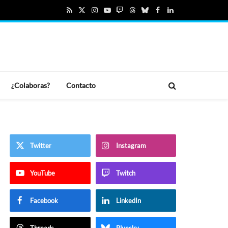
RSS
X
Instagram
YouTube
Twitch
Threads
Bluesky
Facebook
LinkedIn
(Twitter)
¿Colaboras?
Contacto
Twitter
Instagram
YouTube
Twitch
Facebook
LinkedIn