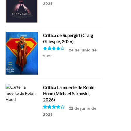
2026
6.5
Crítica de Supergirl (Craig
Gillespie, 2026)
24 de junio de
2026
7.5
Crítica La muerte de Robin
Hood (Michael Sarnoski,
2026)
22 de junio de
2026
8