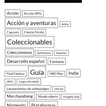
Acción
Acción RPG
Acción y aventuras
Anime
Capcom
Ciencia Ficción
Coleccionables
Coleccionismo
DeAPlaneta
Deportes
Desarrollo español
Fantasía
Guía
Indie
Final Fantasy
HBO Max
JRPG
Juegos de miedo
Lanzamientos de videojuegos
Marvel
Merchandising
Mundo abierto
Naughty Dog
Nintendo
Plataformas