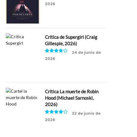
2026
6.5
Crítica de Supergirl (Craig
Gillespie, 2026)
24 de junio de
2026
7.5
Crítica La muerte de Robin
Hood (Michael Sarnoski,
2026)
22 de junio de
2026
8