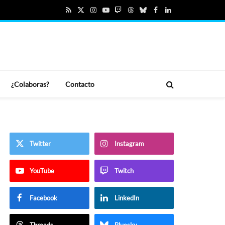
RSS
X
Instagram
YouTube
Twitch
Threads
Bluesky
Facebook
LinkedIn
(Twitter)
¿Colaboras?
Contacto
Twitter
Instagram
YouTube
Twitch
Facebook
LinkedIn