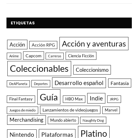
ETIQUETAS
Acción y aventuras
Acción
Acción RPG
Capcom
Ciencia Ficción
Anime
Carreras
Coleccionables
Coleccionismo
Desarrollo español
Fantasía
DeAPlaneta
Deportes
Guía
Indie
Final Fantasy
HBO Max
JRPG
Lanzamientos de videojuegos
Juegos de miedo
Marvel
Merchandising
Mundo abierto
Naughty Dog
Platino
Nintendo
Plataformas