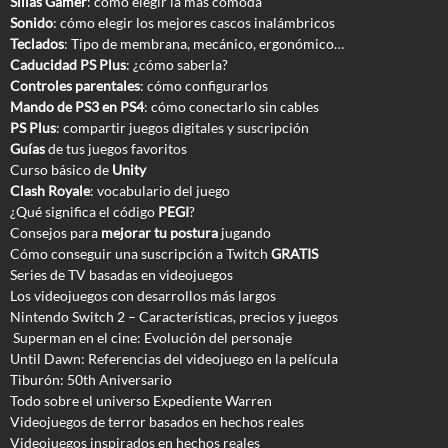
Sillas Gamer
: cómo elegir la más cómoda
Sonido
: cómo elegir los mejores cascos inalámbricos
Teclados
: Tipo de membrana, mecánico, ergonómico…
Caducidad PS Plus
: ¿cómo saberla?
Controles parentales
: cómo configurarlos
Mando de PS3 en PS4
: cómo conectarlo sin cables
PS Plus
: compartir juegos digitales y suscripción
Guías
de tus juegos favoritos
Curso básico de
Unity
Clash Royale
: vocabulario del juego
¿Qué significa el código
PEGI
?
Consejos para
mejorar tu postura
jugando
Cómo conseguir una suscripción a Twitch
GRATIS
Series de TV basadas en videojuegos
Los videojuegos con desarrollos más largos
Nintendo Switch 2 – Características, precios y juegos
Superman en el cine: Evolución del personaje
Until Dawn: Referencias del videojuego en la película
Tiburón: 50th Aniversario
Todo sobre el universo Expediente Warren
Videojuegos de terror basados en hechos reales
Videojuegos inspirados en hechos reales