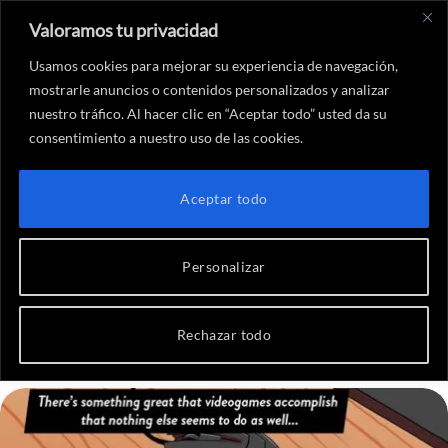
Valoramos tu privacidad
X
Instagram
YouTube
Twitch
Threads
Faceboo
Link
(Twitter)
Usamos cookies para mejorar su experiencia de navegación,
mostrarle anuncios o contenidos personalizados y analizar
nuestro tráfico. Al hacer clic en “Aceptar todo” usted da su
consentimiento a nuestro uso de las cookies.
Inicio
-
Reportajes videojuegos
-
POR QUÉ SON NECESARIOS LOS REMAKES Y REMASTERS
REPORTAJES VIDEOJUEGOS
Aceptar todo
POR QUÉ SON NECESARIOS
LOS REMAKES Y REMASTERS
Personalizar
Por
Igone Martínez
4 de mayo de 2017
Rechazar todo
7 comentarios
6 Minutos de lectura