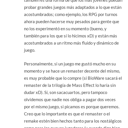
también es una forma de que los más jóvenes puedan
probar grandes juegos más adaptados a lo que están
acostumbrados; como ejemplo, los RPG por turnos
ahora pueden hacerse muy pesados para gente que
no los experimentó en su momento (bueno, y
también para los que sí lo hicimos xD) y están más
acostumbrados a un ritmo más fluido y dinámico de
juego.
Personalmente, si un juego me gustó mucho en su
momento y se hace un remaster decente del mismo,
es muy probable que lo compre (si BioWare sacará el
remaster de la trilogía de Mass Effect lo haría sin
dudar xD). Sí, son sacacuartos, pero tampoco
olvidemos que nadie nos obliga a pagar dos veces
por el mismo juego, si picamos es porque queremos.
Creo que lo importante es que el remaster o el
remake estén bien hechos tanto para los nostálgicos
como para los nuevos jugadores (y cuando digo bien