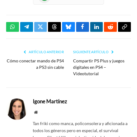
WhatsApp
Telegram
Twitter
Threads
Bluesky
Facebook
LinkedIn
Reddit
Copia
enlac
ARTÍCULO ANTERIOR
SIGUIENTE ARTÍCULO
Cómo conectar mando de PS4
Compartir PS Plus y juegos
a PS3 sin cable
digitales en PS4 –
Videotutorial
Igone Martínez
Website
Tan friki como manca, policonsolera y aficionada a
todos los géneros pero en especial, el survival