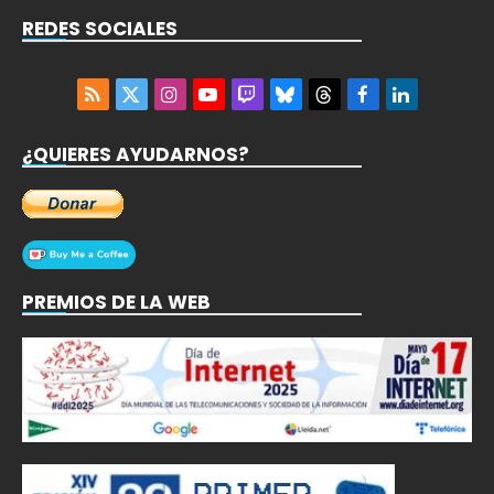
REDES SOCIALES
RSS
X
Instagram
YouTube
Twitch
Bluesky
Threads
Facebook
LinkedIn
(Twitter)
¿QUIERES AYUDARNOS?
PREMIOS DE LA WEB