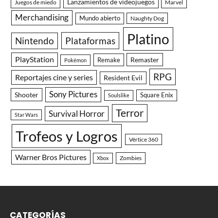
Lanzamientos de videojuegos
Juegos de miedo
Marvel
Merchandising
Mundo abierto
Naughty Dog
Platino
Nintendo
Plataformas
PlayStation
Remaster
Remake
Pokémon
RPG
Reportajes cine y series
Resident Evil
Sony Pictures
Shooter
Square Enix
Soulslike
Terror
Survival Horror
Star Wars
Trofeos y Logros
Vértice 360
Warner Bros Pictures
Zombies
Xbox
CATEGORÍAS