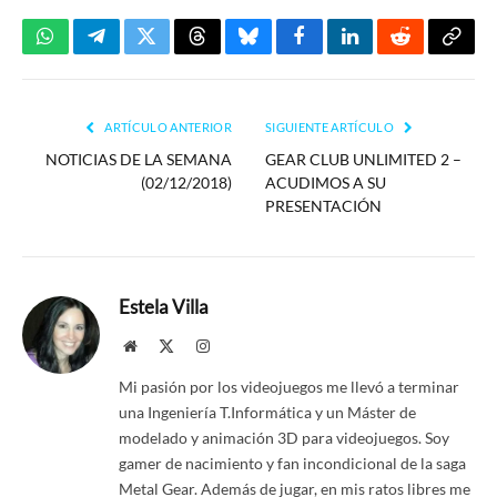
WhatsApp
Telegram
Twitter
Threads
Bluesky
Facebook
LinkedIn
Reddit
Copia
enlac
ARTÍCULO ANTERIOR
SIGUIENTE ARTÍCULO
NOTICIAS DE LA SEMANA
GEAR CLUB UNLIMITED 2 –
(02/12/2018)
ACUDIMOS A SU
PRESENTACIÓN
Estela Villa
Website
X
Instagram
(Twitter)
Mi pasión por los videojuegos me llevó a terminar
una Ingeniería T.Informática y un Máster de
modelado y animación 3D para videojuegos. Soy
gamer de nacimiento y fan incondicional de la saga
Metal Gear. Además de jugar, en mis ratos libres me