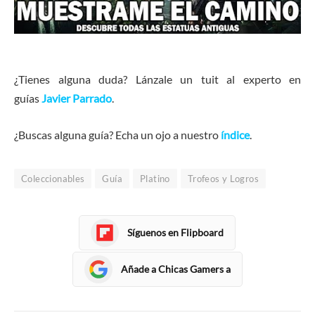
¿Tienes alguna duda? Lánzale un tuit al experto en
guías
Javier Parrado
.
¿Buscas alguna guía? Echa un ojo a nuestro
índice
.
Coleccionables
Guía
Platino
Trofeos y Logros
Síguenos en Flipboard
Añade a Chicas Gamers a