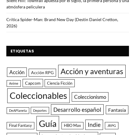
Silent Hill: Townfall apuesta por el sigilo, la primera persona y una
atmósfera peliculera
Crítica Spider-Man: Brand New Day (Destin Daniel Cretton,
2026)
ETIQUETAS
Acción y aventuras
Acción
Acción RPG
Capcom
Ciencia Ficción
Anime
Coleccionables
Coleccionismo
Desarrollo español
Fantasía
DeAPlaneta
Deportes
Guía
Indie
Final Fantasy
HBO Max
JRPG