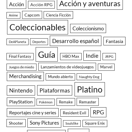
Acción y aventuras
Acción
Acción RPG
Capcom
Ciencia Ficción
Anime
Coleccionables
Coleccionismo
Desarrollo español
Fantasía
DeAPlaneta
Deportes
Guía
Indie
Final Fantasy
HBO Max
JRPG
Lanzamientos de videojuegos
Juegos de miedo
Marvel
Merchandising
Mundo abierto
Naughty Dog
Platino
Nintendo
Plataformas
PlayStation
Remaster
Remake
Pokémon
RPG
Reportajes cine y series
Resident Evil
Sony Pictures
Shooter
Square Enix
Soulslike