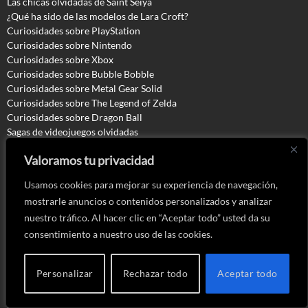
Las chicas olvidadas de Saint Seiya
¿Qué ha sido de las modelos de Lara Croft?
Curiosidades sobre PlayStation
Curiosidades sobre Nintendo
Curiosidades sobre Xbox
Curiosidades sobre Bubble Bobble
Curiosidades sobre Metal Gear Solid
Curiosidades sobre The Legend of Zelda
Curiosidades sobre Dragon Ball
Sagas de videojuegos olvidadas
¿Qué es OXO Museo?
Valoramos tu privacidad
Ediciones coleccionista que no llegaron a Europa
Bares gamers de España
Usamos cookies para mejorar su experiencia de navegación,
Cómo ganar en Pokémon Unite
mostrarle anuncios o contenidos personalizados y analizar
Todo sobre GTA 6
nuestro tráfico. Al hacer clic en “Aceptar todo” usted da su
Actores famosos en videojuegos
Actrices famosas en videojuegos
consentimiento a nuestro uso de las cookies.
La historia de Shinobi
Magic y videojuegos
Personalizar
Rechazar todo
Aceptar todo
La soledad en los videojuegos
La evolución de Geralt de Rivia
La evolución de la relación Entrenador-Pokémon