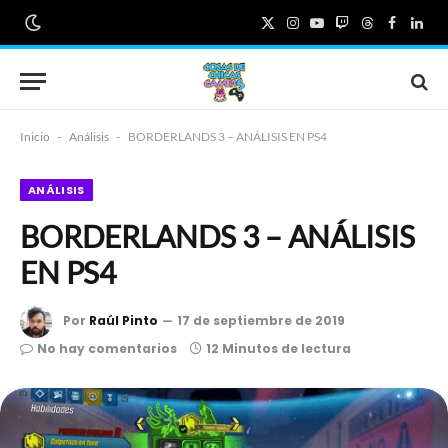
X
Instagram
YouTube
Twitch
Threads
Faceboo
Link
(Twitter)
Inicio
-
Análisis
-
BORDERLANDS 3 – ANÁLISIS EN PS4
ANÁLISIS
BORDERLANDS 3 – ANÁLISIS
EN PS4
Por
Raúl Pinto
17 de septiembre de 2019
No hay comentarios
12 Minutos de lectura