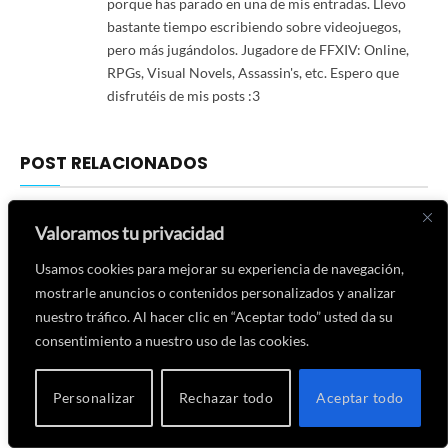
porque has parado en una de mis entradas. Llevo
bastante tiempo escribiendo sobre videojuegos,
pero más jugándolos. Jugadore de FFXIV: Online,
RPGs, Visual Novels, Assassin's, etc. Espero que
disfrutéis de mis posts :3
POST RELACIONADOS
Valoramos tu privacidad
Usamos cookies para mejorar su experiencia de navegación,
mostrarle anuncios o contenidos personalizados y analizar
nuestro tráfico. Al hacer clic en “Aceptar todo” usted da su
consentimiento a nuestro uso de las cookies.
Personalizar
Rechazar todo
Aceptar todo