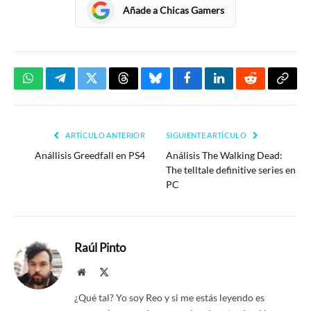
Añade a Chicas Gamers
WhatsApp
Telegram
Twitter
Threads
Bluesky
Facebook
LinkedIn
Reddit
Copia
enlac
ARTÍCULO ANTERIOR
SIGUIENTE ARTÍCULO
Anállisis Greedfall en PS4
Análisis The Walking Dead:
The telltale definitive series en
PC
Raúl Pinto
Website
X
(Twitter)
¿Qué tal? Yo soy Reo y si me estás leyendo es