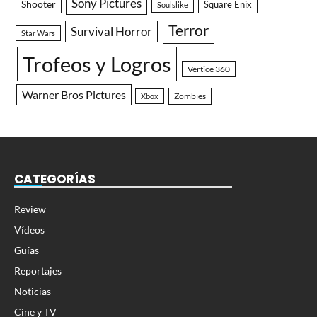
Sony Pictures
Shooter
Square Enix
Soulslike
Terror
Survival Horror
Star Wars
Trofeos y Logros
Vértice 360
Warner Bros Pictures
Zombies
Xbox
CATEGORÍAS
Review
Vídeos
Guías
Reportajes
Noticias
Cine y TV