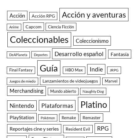
Acción y aventuras
Acción
Acción RPG
Capcom
Ciencia Ficción
Anime
Coleccionables
Coleccionismo
Desarrollo español
Fantasía
DeAPlaneta
Deportes
Guía
Indie
Final Fantasy
HBO Max
JRPG
Lanzamientos de videojuegos
Juegos de miedo
Marvel
Merchandising
Mundo abierto
Naughty Dog
Platino
Nintendo
Plataformas
PlayStation
Remaster
Remake
Pokémon
RPG
Reportajes cine y series
Resident Evil