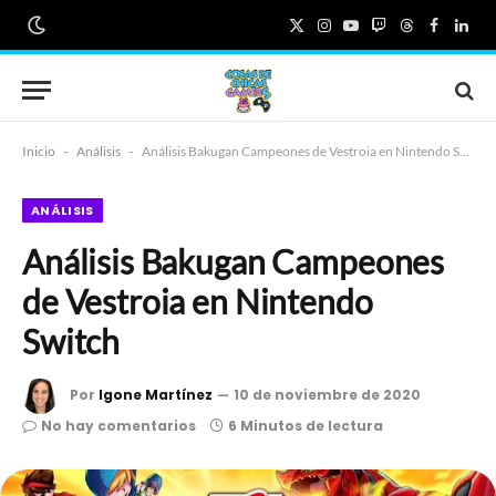
X
Instagram
YouTube
Twitch
Threads
Faceboo
Link
(Twitter)
Inicio
-
Análisis
-
Análisis Bakugan Campeones de Vestroia en Nintendo Switch
ANÁLISIS
Análisis Bakugan Campeones
de Vestroia en Nintendo
Switch
Por
Igone Martínez
10 de noviembre de 2020
No hay comentarios
6 Minutos de lectura