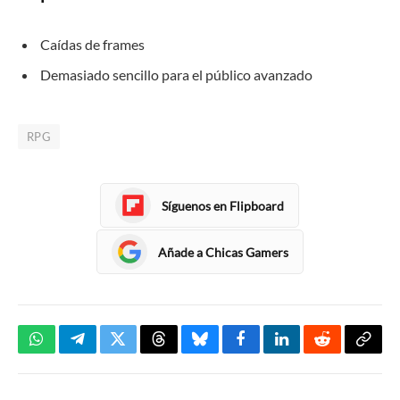
Caídas de frames
Demasiado sencillo para el público avanzado
RPG
Síguenos en Flipboard
Añade a Chicas Gamers
WhatsApp
Telegram
Twitter
Threads
Bluesky
Facebook
LinkedIn
Reddit
Copia
enlac