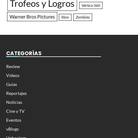
Trofeos y Logros
Vértice 360
Warner Bros Pictures
Zombies
Xbox
CATEGORÍAS
Review
Vídeos
Guías
Reportajes
Noticias
Cine y TV
Eventos
vBlogs
Unboxings