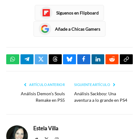
Síguenos en Flipboard
Añade a Chicas Gamers
WhatsApp
Telegram
Twitter
Threads
Bluesky
Facebook
LinkedIn
Reddit
Copia
enlac
ARTÍCULO ANTERIOR
SIGUIENTE ARTÍCULO
Análisis Demon’s Souls
Análisis Sackboy: Una
Remake en PS5
aventura a lo grande en PS4
Estela Villa