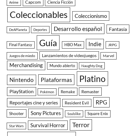
Capcom
Ciencia Ficción
Anime
Coleccionables
Coleccionismo
Desarrollo español
Fantasía
DeAPlaneta
Deportes
Guía
Indie
Final Fantasy
HBO Max
JRPG
Lanzamientos de videojuegos
Juegos de miedo
Marvel
Merchandising
Mundo abierto
Naughty Dog
Platino
Nintendo
Plataformas
PlayStation
Remaster
Remake
Pokémon
RPG
Reportajes cine y series
Resident Evil
Sony Pictures
Shooter
Square Enix
Soulslike
Terror
Survival Horror
Star Wars