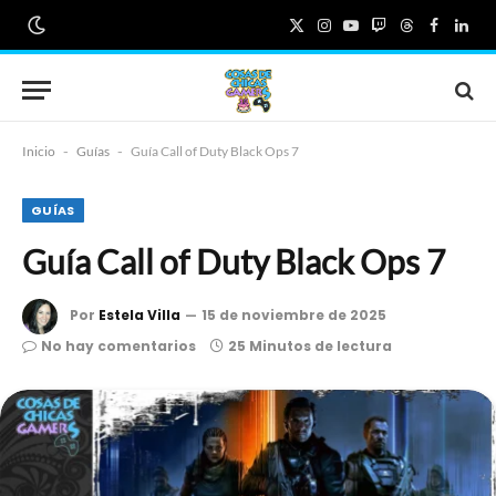
X
Instagram
YouTube
Twitch
Threads
Faceboo
Link
(Twitter)
Inicio
-
Guías
-
Guía Call of Duty Black Ops 7
GUÍAS
Guía Call of Duty Black Ops 7
Por
Estela Villa
15 de noviembre de 2025
No hay comentarios
25 Minutos de lectura