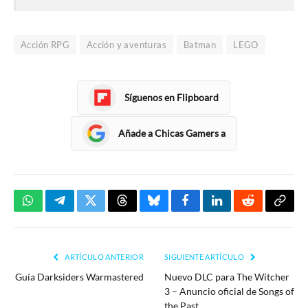
Acción RPG
Acción y aventuras
Batman
LEGO
Síguenos en Flipboard
Añade a Chicas Gamers a
WhatsApp
Telegram
Twitter
Threads
Bluesky
Facebook
LinkedIn
Reddit
Copia
enlac
ARTÍCULO ANTERIOR
SIGUIENTE ARTÍCULO
Guía Darksiders Warmastered
Nuevo DLC para The Witcher
3 – Anuncio oficial de Songs of
the Past