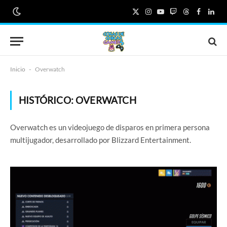
X
Instagram
YouTube
Twitch
Threads
Faceboo
Link
(Twitter)
Inicio
-
Overwatch
HISTÓRICO:
OVERWATCH
Overwatch es un videojuego de disparos en primera persona
multijugador, desarrollado por Blizzard Entertainment.