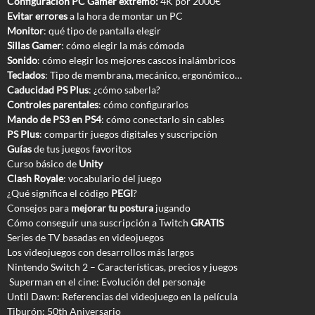
Configuración PC Gamer extremo:
4K por 2000€
Evitar errores
a la hora de montar un PC
Monitor
: qué tipo de pantalla elegir
Sillas Gamer
: cómo elegir la más cómoda
Sonido
: cómo elegir los mejores cascos inalámbricos
Teclados
: Tipo de membrana, mecánico, ergonómico…
Caducidad PS Plus
: ¿cómo saberla?
Controles parentales
: cómo configurarlos
Mando de PS3 en PS4
: cómo conectarlo sin cables
PS Plus
: compartir juegos digitales y suscripción
Guías
de tus juegos favoritos
Curso básico de
Unity
Clash Royale
: vocabulario del juego
¿Qué significa el código
PEGI
?
Consejos para
mejorar tu postura
jugando
Cómo conseguir una suscripción a Twitch
GRATIS
Series de TV basadas en videojuegos
Los videojuegos con desarrollos más largos
Nintendo Switch 2 – Características, precios y juegos
Superman en el cine: Evolución del personaje
Until Dawn: Referencias del videojuego en la película
Tiburón: 50th Aniversario