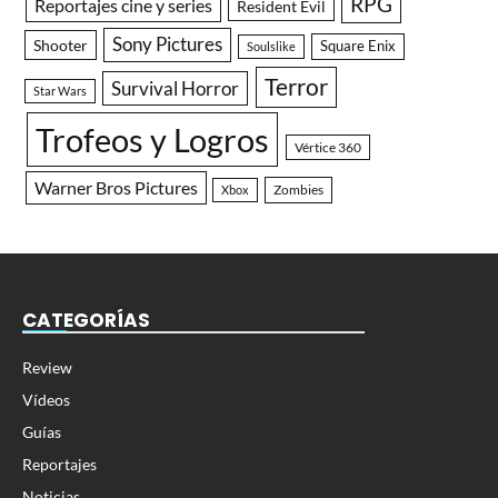
RPG
Reportajes cine y series
Resident Evil
Sony Pictures
Shooter
Square Enix
Soulslike
Terror
Survival Horror
Star Wars
Trofeos y Logros
Vértice 360
Warner Bros Pictures
Zombies
Xbox
CATEGORÍAS
Review
Vídeos
Guías
Reportajes
Noticias