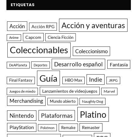
ETIQUETAS
Acción y aventuras
Acción
Acción RPG
Capcom
Ciencia Ficción
Anime
Coleccionables
Coleccionismo
Desarrollo español
Fantasía
DeAPlaneta
Deportes
Guía
Indie
Final Fantasy
HBO Max
JRPG
Lanzamientos de videojuegos
Juegos de miedo
Marvel
Merchandising
Mundo abierto
Naughty Dog
Platino
Nintendo
Plataformas
PlayStation
Remaster
Remake
Pokémon