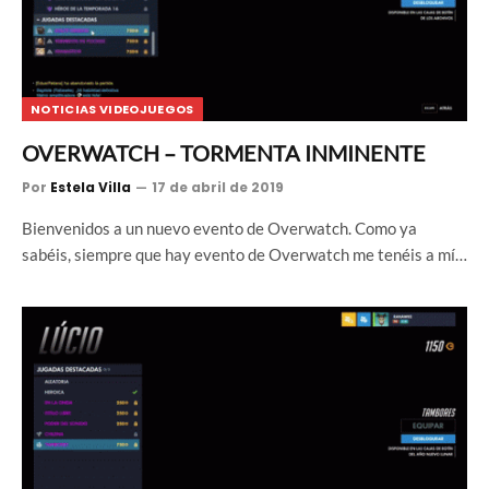
NOTICIAS VIDEOJUEGOS
OVERWATCH – TORMENTA INMINENTE
Por
Estela Villa
17 de abril de 2019
Bienvenidos a un nuevo evento de Overwatch. Como ya
sabéis, siempre que hay evento de Overwatch me tenéis a mí…