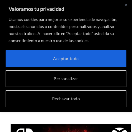
Valoramos tu privacidad
X
Instagram
YouTube
Twitch
Threads
Faceboo
Link
(Twitter)
Usamos cookies para mejorar su experiencia de navegación,
mostrarle anuncios o contenidos personalizados y analizar
nuestro tráfico. Al hacer clic en “Aceptar todo” usted da su
consentimiento a nuestro uso de las cookies.
Inicio
-
Noticias videojuegos
-
NOTICIAS DE LA SEMANA (08/03/2019)
NOTICIAS VIDEOJUEGOS
Aceptar todo
NOTICIAS DE LA SEMANA
(08/03/2019)
Personalizar
Por
Estela Villa
10 de marzo de 2019
Rechazar todo
No hay comentarios
6 Minutos de lectura