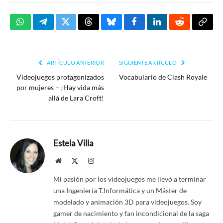
WhatsApp
Telegram
Twitter
Threads
Bluesky
Facebook
LinkedIn
Reddit
Copia
enlac
ARTÍCULO ANTERIOR
SIGUIENTE ARTÍCULO
Videojuegos protagonizados
Vocabulario de Clash Royale
por mujeres – ¡Hay vida más
allá de Lara Croft!
Estela Villa
Website
X
Instagram
(Twitter)
Mi pasión por los videojuegos me llevó a terminar
una Ingeniería T.Informática y un Máster de
modelado y animación 3D para videojuegos. Soy
gamer de nacimiento y fan incondicional de la saga