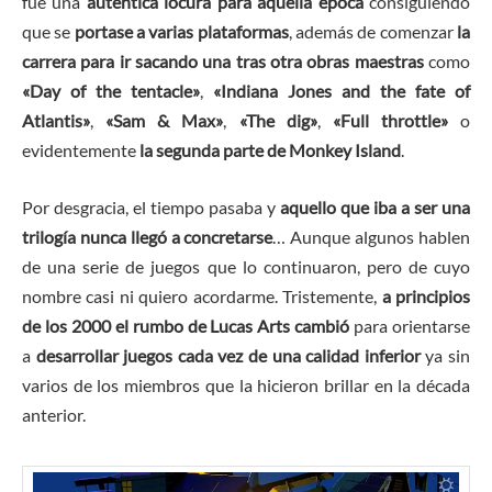
fue una
auténtica locura para aquella época
consiguiendo
que se
portase a varias plataformas
, además de comenzar
la
carrera para ir sacando una tras otra obras maestras
como
«Day of the tentacle»
,
«Indiana Jones and the fate of
Atlantis»
,
«Sam & Max»
,
«The dig»
,
«Full throttle»
o
evidentemente
la segunda parte de Monkey Island
.
Por desgracia, el tiempo pasaba y
aquello que iba a ser una
trilogía nunca llegó a concretarse
… Aunque algunos hablen
de una serie de juegos que lo continuaron, pero de cuyo
nombre casi ni quiero acordarme. Tristemente,
a principios
de los 2000 el rumbo de Lucas Arts cambió
para orientarse
a
desarrollar juegos cada vez de una calidad inferior
ya sin
varios de los miembros que la hicieron brillar en la década
anterior.