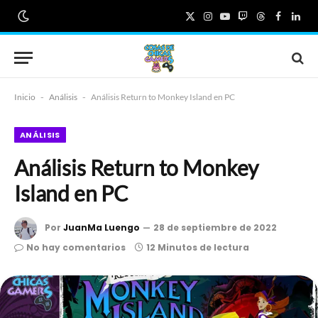
X
Instagram
YouTube
Twitch
Threads
Faceboo
Link
(Twitter)
Inicio
-
Análisis
-
Análisis Return to Monkey Island en PC
ANÁLISIS
Análisis Return to Monkey
Island en PC
Por
JuanMa Luengo
28 de septiembre de 2022
No hay comentarios
12 Minutos de lectura