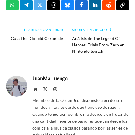
WhatsApp
Telegram
Twitter
Threads
Bluesky
Facebook
LinkedIn
Reddit
Copia
enlac
ARTÍCULO ANTERIOR
SIGUIENTE ARTÍCULO
Guía The Diofield Chronicle
Análisis de The Legend Of
Heroes: Trials From Zero en
Nintendo Switch
JuanMa Luengo
Website
X
Instagram
(Twitter)
Miembro de la Orden Jedi dispuesto a perderse en
mundos virtuales desde que tiene uso de razón.
Cuando tengo tiempo libre me dedico a disfrutar de
una cantidad ingente de pasiones que van desde los
comics a la música clásica pasando por las series de
más rabiosa actualidad.