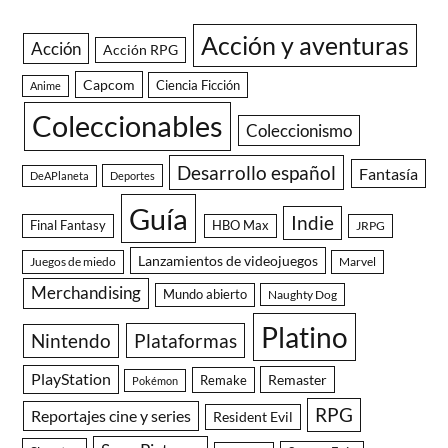
Acción y aventuras
Acción
Acción RPG
Capcom
Ciencia Ficción
Anime
Coleccionables
Coleccionismo
Desarrollo español
Fantasía
DeAPlaneta
Deportes
Guía
Indie
Final Fantasy
HBO Max
JRPG
Lanzamientos de videojuegos
Juegos de miedo
Marvel
Merchandising
Mundo abierto
Naughty Dog
Platino
Nintendo
Plataformas
PlayStation
Remaster
Remake
Pokémon
RPG
Reportajes cine y series
Resident Evil