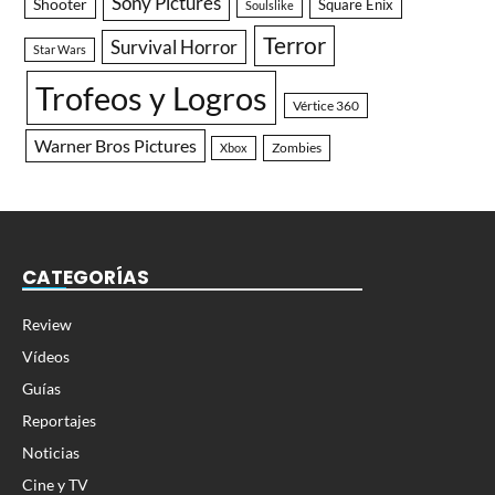
Sony Pictures
Shooter
Square Enix
Soulslike
Terror
Survival Horror
Star Wars
Trofeos y Logros
Vértice 360
Warner Bros Pictures
Zombies
Xbox
CATEGORÍAS
Review
Vídeos
Guías
Reportajes
Noticias
Cine y TV