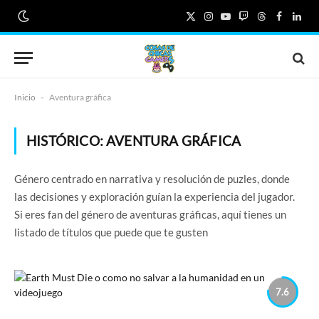
X
Instagram
YouTube
Twitch
Threads
Faceboo
Link
(Twitter)
Inicio
-
Aventura gráfica
HISTÓRICO:
AVENTURA GRÁFICA
Género centrado en narrativa y resolución de puzles, donde
las decisiones y exploración guían la experiencia del jugador.
Si eres fan del género de aventuras gráficas, aquí tienes un
listado de títulos que puede que te gusten
7.6