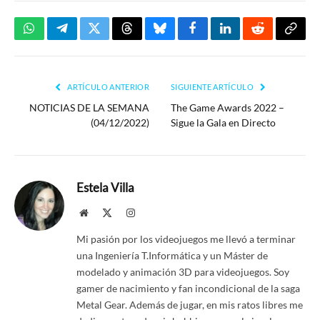
WhatsApp
Telegram
Twitter
Threads
Bluesky
Facebook
LinkedIn
Reddit
Copia
enlac
ARTÍCULO ANTERIOR
SIGUIENTE ARTÍCULO
NOTICIAS DE LA SEMANA
The Game Awards 2022 –
(04/12/2022)
Sigue la Gala en Directo
Estela Villa
Website
X
Instagram
(Twitter)
Mi pasión por los videojuegos me llevó a terminar
una Ingeniería T.Informática y un Máster de
modelado y animación 3D para videojuegos. Soy
gamer de nacimiento y fan incondicional de la saga
Metal Gear. Además de jugar, en mis ratos libres me