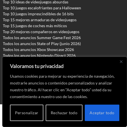
Top 10 ideas de videojuegos absurdas
Top 10 juegos escalofriantes para Halloween
Top 10 juegos imprescindibles de 16 bits
Top 15 mejores armaduras de videojuegos
Top 15 juegos de coches más míticos
Top 20 mejores compañeros en videojuegos
Todos los anuncios Summer Game Fest 2026
T
odos los anuncios State of Play (junio 2026)
Todos los anuncios Xbox Showcase 2026
Todos los anuncios Nintendo Direct 2026
Anuncios Gamescom 2025
Valoramos tu privacidad
Anuncios The Game Awards 2025
Usamos cookies para mejorar su experiencia de navegación,
mostrarle anuncios o contenidos personalizados y analizar
Copyright © 2016 - 2026
nuestro tráfico. Al hacer clic en “Aceptar todo” usted da su
Cosas de Chicas Gamers. Todos los derechos reservados
consentimiento a nuestro uso de las cookies.
Personalizar
Rechazar todo
Aceptar todo