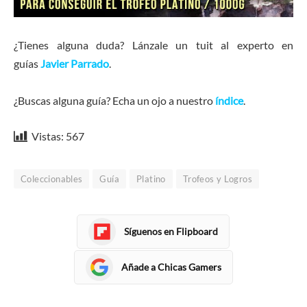
¿Tienes alguna duda? Lánzale un tuit al experto en
guías
Javier Parrado
.
¿Buscas alguna guía? Echa un ojo a nuestro
índice
.
Vistas:
567
Coleccionables
Guía
Platino
Trofeos y Logros
Síguenos en Flipboard
Añade a Chicas Gamers