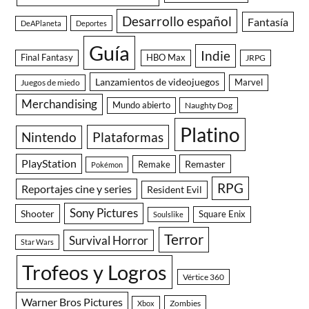
Desarrollo español
Fantasía
DeAPlaneta
Deportes
Guía
Indie
Final Fantasy
HBO Max
JRPG
Lanzamientos de videojuegos
Juegos de miedo
Marvel
Merchandising
Mundo abierto
Naughty Dog
Platino
Nintendo
Plataformas
PlayStation
Remaster
Remake
Pokémon
RPG
Reportajes cine y series
Resident Evil
Sony Pictures
Shooter
Square Enix
Soulslike
Terror
Survival Horror
Star Wars
Trofeos y Logros
Vértice 360
Warner Bros Pictures
Zombies
Xbox