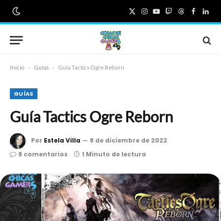
X
Instagram
YouTube
Twitch
Threads
Faceboo
Link
(Twitter)
Inicio
-
Guías
-
Guía Tactics Ogre Reborn
GUÍAS
Guía Tactics Ogre Reborn
Por
Estela Villa
8 de diciembre de 2022
8 comentarios
1 Minuto de lectura