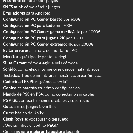
NES mini
: cómo añadir juegos
SNES mini
: cómo añadir juegos
Emuladores
para Android
Configuración PC Gamer barato
por 650€
Configuración PC para todo
por 700€
Configuración PC Gamer gama media/alta
por 1000€
Configuración PC para jugar a 2K
por 1500€
Configuración PC Gamer extremo:
4K por 2000€
Evitar errores
a la hora de montar un PC
Monitor
: qué tipo de pantalla elegir
Sillas Gamer
: cómo elegir la más cómoda
Sonido
: cómo elegir los mejores cascos inalámbricos
Teclados
: Tipo de membrana, mecánico, ergonómico…
Caducidad PS Plus
: ¿cómo saberla?
Controles parentales
: cómo configurarlos
Mando de PS3 en PS4
: cómo conectarlo sin cables
PS Plus
: compartir juegos digitales y suscripción
Guías
de tus juegos favoritos
Curso básico de
Unity
Clash Royale
: vocabulario del juego
¿Qué significa el código
PEGI
?
Consejos para
mejorar tu postura
jugando