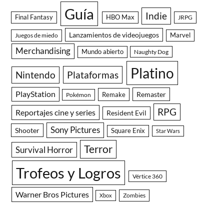
Guía
Indie
Final Fantasy
HBO Max
JRPG
Lanzamientos de videojuegos
Juegos de miedo
Marvel
Merchandising
Mundo abierto
Naughty Dog
Platino
Nintendo
Plataformas
PlayStation
Remaster
Remake
Pokémon
RPG
Reportajes cine y series
Resident Evil
Sony Pictures
Shooter
Square Enix
Star Wars
Terror
Survival Horror
Trofeos y Logros
Vértice 360
Warner Bros Pictures
Zombies
Xbox