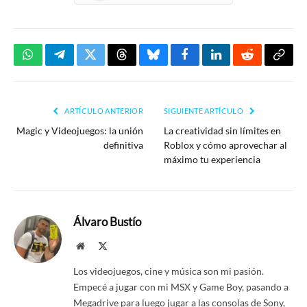
WhatsApp
Telegram
Twitter
Threads
Bluesky
Facebook
LinkedIn
Reddit
Copia
enlac
ARTÍCULO ANTERIOR
SIGUIENTE ARTÍCULO
Magic y Videojuegos: la unión
La creatividad sin límites en
definitiva
Roblox y cómo aprovechar al
máximo tu experiencia
Álvaro Bustío
Website
X
(Twitter)
Los videojuegos, cine y música son mi pasión.
Empecé a jugar con mi MSX y Game Boy, pasando a
Megadrive para luego jugar a las consolas de Sony,