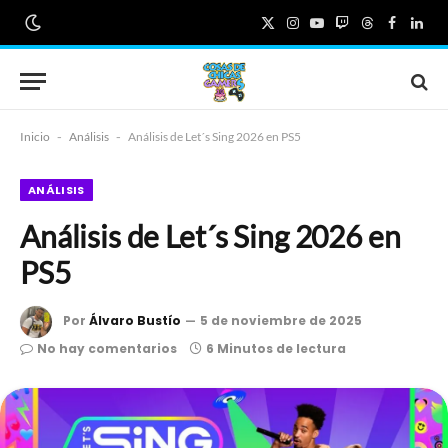
X
Instagram
YouTube
Twitch
Threads
Faceboo
Link
(Twitter)
Inicio
-
Análisis
-
Análisis de Let´s Sing 2026 en PS5
ANÁLISIS
Análisis de Let´s Sing 2026 en
PS5
Por
Álvaro Bustío
5 de noviembre de 2025
No hay comentarios
6 Minutos de lectura