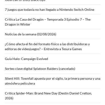
7 juegos que todavía no han llegado a Nintendo Switch Online
Crítica La Casa del Dragón – Temporada 3 Episodio 7 – The
Dragon in Winter
Noticias de la semana (02/08/2026)
¿Cómo afecta el fin del formato físico a las distribuidoras y
editoras de videojuegos? – Entrevista a Tesura Games
Guía Halo: Campaign Evolved
Sorteo clave digital Splatoon Raiders (cancelado)
Silent Hill: Townfall apuesta por el sigilo, la primera persona y una
atmósfera peliculera
Crítica Spider-Man: Brand New Day (Destin Daniel Cretton,
2026)