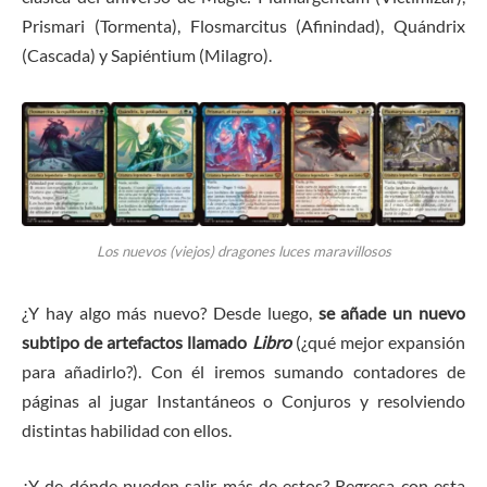
Prismari (Tormenta), Flosmarcitus (Afinindad), Quándrix
(Cascada) y Sapiéntium (Milagro).
Los nuevos (viejos) dragones luces maravillosos
¿Y hay algo más nuevo? Desde luego,
se añade un nuevo
subtipo de artefactos llamado
L
ibro
(¿qué mejor expansión
para añadirlo?). Con él iremos sumando contadores de
páginas al jugar Instantáneos o Conjuros y resolviendo
distintas habilidad con ellos.
¿Y de dónde pueden salir más de estos? Regresa con esta