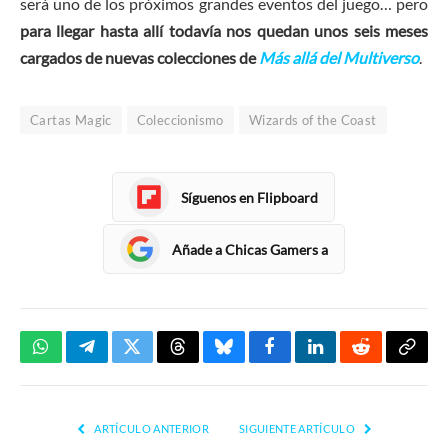
será uno de los próximos grandes eventos del juego… pero
para llegar hasta allí todavía nos quedan unos seis meses
cargados de nuevas colecciones de
Más allá del Multiverso
.
Cartas Magic
Coleccionismo
Wizards of the Coast
Síguenos en Flipboard
Añade a Chicas Gamers a
WhatsApp
Telegram
Twitter
Threads
Bluesky
Facebook
LinkedIn
Reddit
Copia
enlac
ARTÍCULO ANTERIOR
SIGUIENTE ARTÍCULO