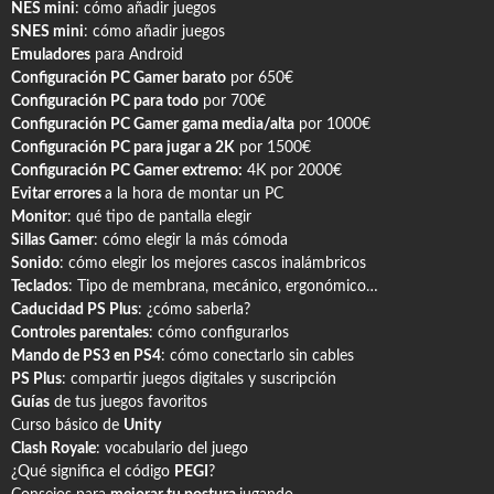
NES mini
: cómo añadir juegos
SNES mini
: cómo añadir juegos
Emuladores
para Android
Configuración PC Gamer barato
por 650€
Configuración PC para todo
por 700€
Configuración PC Gamer gama media/alta
por 1000€
Configuración PC para jugar a 2K
por 1500€
Configuración PC Gamer extremo:
4K por 2000€
Evitar errores
a la hora de montar un PC
Monitor
: qué tipo de pantalla elegir
Sillas Gamer
: cómo elegir la más cómoda
Sonido
: cómo elegir los mejores cascos inalámbricos
Teclados
: Tipo de membrana, mecánico, ergonómico…
Caducidad PS Plus
: ¿cómo saberla?
Controles parentales
: cómo configurarlos
Mando de PS3 en PS4
: cómo conectarlo sin cables
PS Plus
: compartir juegos digitales y suscripción
Guías
de tus juegos favoritos
Curso básico de
Unity
Clash Royale
: vocabulario del juego
¿Qué significa el código
PEGI
?