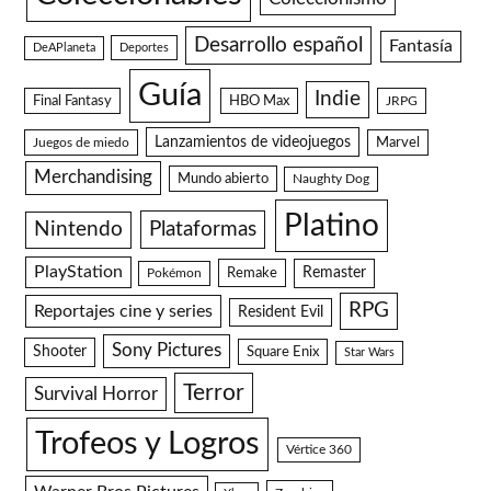
Desarrollo español
Fantasía
DeAPlaneta
Deportes
Guía
Indie
Final Fantasy
HBO Max
JRPG
Lanzamientos de videojuegos
Juegos de miedo
Marvel
Merchandising
Mundo abierto
Naughty Dog
Platino
Plataformas
Nintendo
PlayStation
Remake
Remaster
Pokémon
RPG
Reportajes cine y series
Resident Evil
Sony Pictures
Shooter
Square Enix
Star Wars
Terror
Survival Horror
Trofeos y Logros
Vértice 360