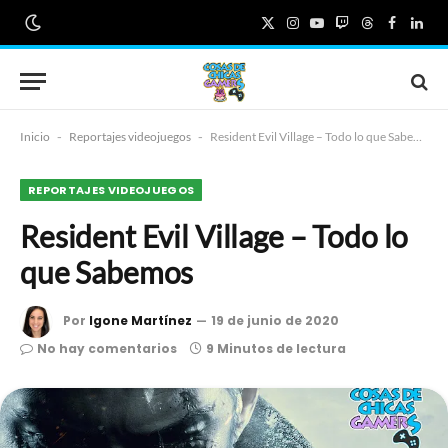
X
Instagram
YouTube
Twitch
Threads
Faceboo
Link
(Twitter)
Inicio
-
Reportajes videojuegos
-
Resident Evil Village – Todo lo que Sabemos
REPORTAJES VIDEOJUEGOS
Resident Evil Village – Todo lo
que Sabemos
Por
Igone Martínez
19 de junio de 2020
No hay comentarios
9 Minutos de lectura