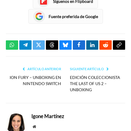
Síguenos en Flipboard
Fuente preferida de Google
WhatsApp
Telegram
Twitter
Threads
Bluesky
Facebook
LinkedIn
Reddit
Copia
enlac
ARTÍCULO ANTERIOR
SIGUIENTE ARTÍCULO
ION FURY – UNBOXING EN
EDICIÓN COLECCIONISTA
NINTENDO SWITCH
THE LAST OF US 2 –
UNBOXING
Igone Martínez
Website