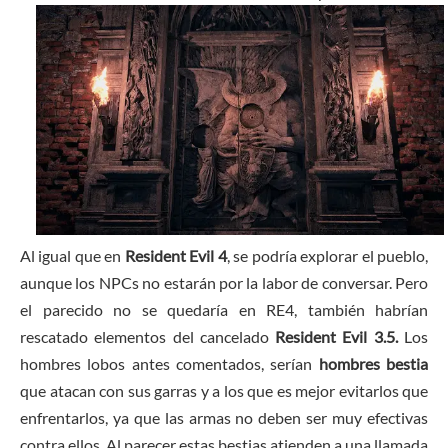
Al igual que en
Resident Evil 4
, se podría explorar el pueblo,
aunque los NPCs no estarán por la labor de conversar. Pero
el parecido no se quedaría en RE4, también habrían
rescatado elementos del cancelado
Resident Evil 3.5.
Los
hombres lobos antes comentados, serían
hombres bestia
que atacan con sus garras y a los que es mejor evitarlos que
enfrentarlos, ya que las armas no deben ser muy efectivas
contra ellos. Al parecer estas bestias atienden a una llamada