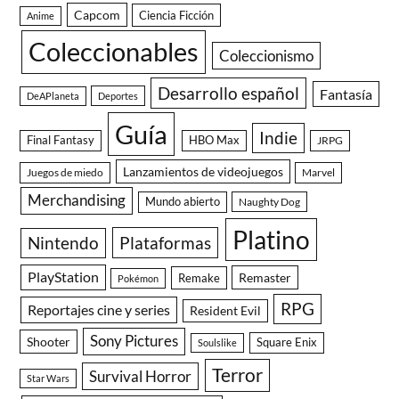
Capcom
Ciencia Ficción
Anime
Coleccionables
Coleccionismo
Desarrollo español
Fantasía
DeAPlaneta
Deportes
Guía
Indie
Final Fantasy
HBO Max
JRPG
Lanzamientos de videojuegos
Juegos de miedo
Marvel
Merchandising
Mundo abierto
Naughty Dog
Platino
Nintendo
Plataformas
PlayStation
Remaster
Remake
Pokémon
RPG
Reportajes cine y series
Resident Evil
Sony Pictures
Shooter
Square Enix
Soulslike
Terror
Survival Horror
Star Wars