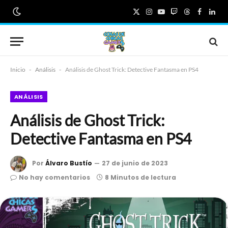
X
Instagram
YouTube
Twitch
Threads
Faceboo
Link
(Twitter)
Inicio
-
Análisis
-
Análisis de Ghost Trick: Detective Fantasma en PS4
ANÁLISIS
Análisis de Ghost Trick:
Detective Fantasma en PS4
Por
Álvaro Bustío
27 de junio de 2023
No hay comentarios
8 Minutos de lectura