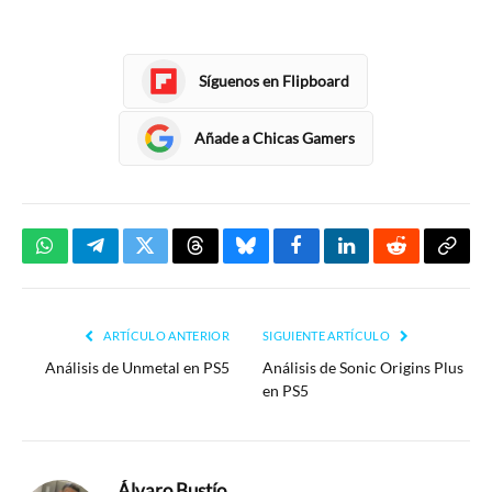
Síguenos en Flipboard
Añade a Chicas Gamers
WhatsApp
Telegram
Twitter
Threads
Bluesky
Facebook
LinkedIn
Reddit
Copia
enlac
ARTÍCULO ANTERIOR
SIGUIENTE ARTÍCULO
Análisis de Unmetal en PS5
Análisis de Sonic Origins Plus
en PS5
Álvaro Bustío