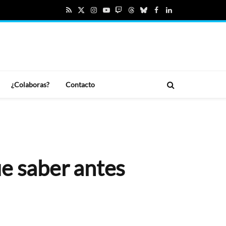
RSS
X
Instagram
YouTube
Twitch
Threads
Bluesky
Facebook
LinkedIn
(Twitter)
¿Colaboras?
Contacto
ue saber antes