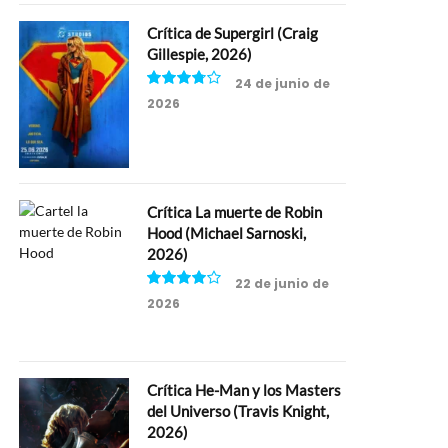
Crítica de Supergirl (Craig
Gillespie, 2026)
24 de junio de
2026
7.5
Crítica La muerte de Robin
Hood (Michael Sarnoski,
2026)
22 de junio de
2026
8
Crítica He-Man y los Masters
del Universo (Travis Knight,
2026)