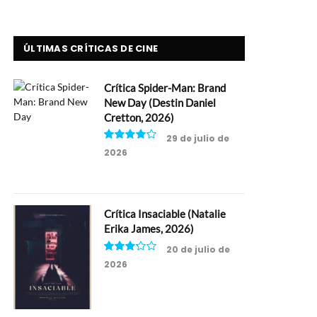
ÚLTIMAS CRÍTICAS DE CINE
Crítica Spider-Man: Brand
New Day (Destin Daniel
Cretton, 2026)
29 de julio de
2026
8
Crítica Insaciable (Natalie
Erika James, 2026)
20 de julio de
2026
6.5