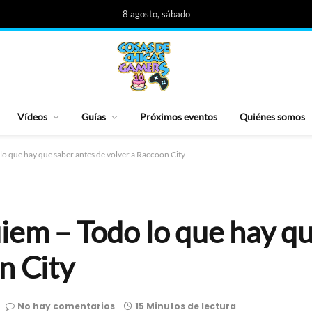
8 agosto, sábado
Vídeos
Guías
Próximos eventos
Quiénes somos
lo que hay que saber antes de volver a Raccoon City
iem – Todo lo que hay q
n City
No hay comentarios
15 Minutos de lectura