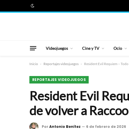
Videojuegos
Cine y TV
Ocio
Inicio
-
Reportajes videojuegos
-
Resident Evil Requiem – Todo 
REPORTAJES VIDEOJUEGOS
Resident Evil Requ
de volver a Raccoo
Por
Antonio Benítez
6 de febrero de 2026