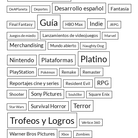
Desarrollo español
Fantasía
DeAPlaneta
Deportes
Guía
Indie
Final Fantasy
HBO Max
JRPG
Lanzamientos de videojuegos
Juegos de miedo
Marvel
Merchandising
Mundo abierto
Naughty Dog
Platino
Nintendo
Plataformas
PlayStation
Remaster
Remake
Pokémon
RPG
Reportajes cine y series
Resident Evil
Sony Pictures
Shooter
Square Enix
Soulslike
Terror
Survival Horror
Star Wars
Trofeos y Logros
Vértice 360
Warner Bros Pictures
Zombies
Xbox