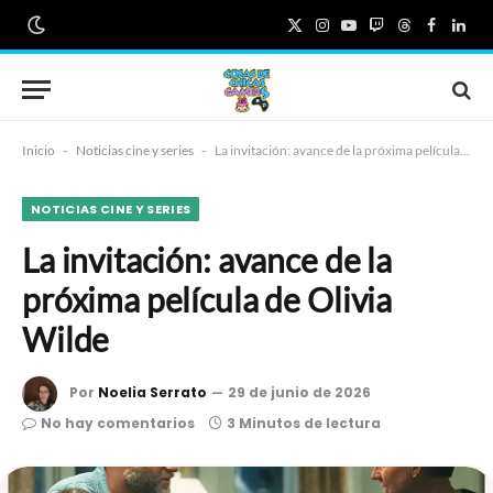
X
Instagram
YouTube
Twitch
Threads
Faceboo
Link
(Twitter)
Inicio
-
Noticias cine y series
-
La invitación: avance de la próxima película de Olivia Wilde
NOTICIAS CINE Y SERIES
La invitación: avance de la
próxima película de Olivia
Wilde
Por
Noelia Serrato
29 de junio de 2026
No hay comentarios
3 Minutos de lectura