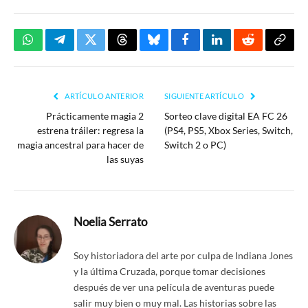
WhatsApp
Telegram
Twitter
Threads
Bluesky
Facebook
LinkedIn
Reddit
Copia
enlac
ARTÍCULO ANTERIOR
SIGUIENTE ARTÍCULO
Prácticamente magia 2
Sorteo clave digital EA FC 26
estrena tráiler: regresa la
(PS4, PS5, Xbox Series, Switch,
magia ancestral para hacer de
Switch 2 o PC)
las suyas
Noelia Serrato
Soy historiadora del arte por culpa de Indiana Jones
y la última Cruzada, porque tomar decisiones
después de ver una película de aventuras puede
salir muy bien o muy mal. Las historias sobre las