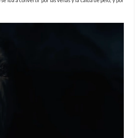
se iba a convertir por las venas y la caída de pelo, y por