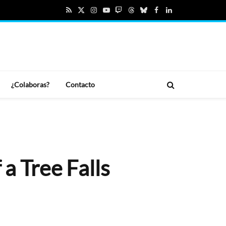
RSS
X
Instagram
YouTube
Twitch
Threads
Bluesky
Facebook
LinkedIn
(Twitter)
¿Colaboras?
Contacto
a Tree Falls