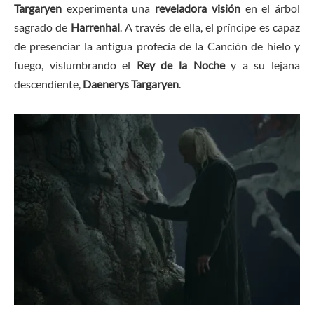
Targaryen
experimenta una
reveladora visión
en el árbol
sagrado de
Harrenhal
. A través de ella, el príncipe es capaz
de presenciar la antigua profecía de la Canción de hielo y
fuego, vislumbrando el
Rey de la Noche
y a su lejana
descendiente,
Daenerys Targaryen
.