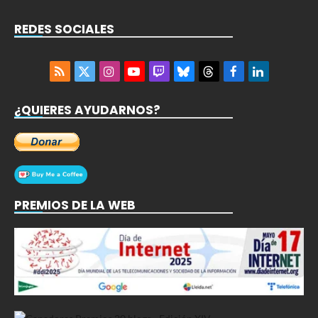
REDES SOCIALES
RSS
X
Instagram
YouTube
Twitch
Bluesky
Threads
Facebook
LinkedIn
(Twitter)
¿QUIERES AYUDARNOS?
PREMIOS DE LA WEB