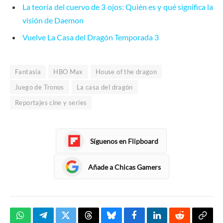
La teoría del cuervo de 3 ojos: Quién es y qué significa la
visión de Daemon
Vuelve La Casa del Dragón Temporada 3
Fantasía
HBO Max
House of the dragon
Juego de Tronos
La casa del dragón
Reportajes cine y series
Síguenos en Flipboard
Añade a Chicas Gamers
WhatsApp
Telegram
Twitter
Threads
Bluesky
Facebook
LinkedIn
Reddit
Copia