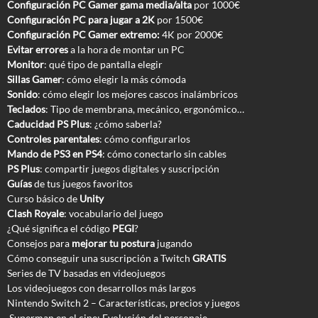
Configuración PC Gamer gama media/alta
por 1000€
Configuración PC para jugar a 2K
por 1500€
Configuración PC Gamer extremo:
4K por 2000€
Evitar errores
a la hora de montar un PC
Monitor
: qué tipo de pantalla elegir
Sillas Gamer
: cómo elegir la más cómoda
Sonido
: cómo elegir los mejores cascos inalámbricos
Teclados
: Tipo de membrana, mecánico, ergonómico…
Caducidad PS Plus
: ¿cómo saberla?
Controles parentales
: cómo configurarlos
Mando de PS3 en PS4
: cómo conectarlo sin cables
PS Plus
: compartir juegos digitales y suscripción
Guías
de tus juegos favoritos
Curso básico de
Unity
Clash Royale
: vocabulario del juego
¿Qué significa el código
PEGI
?
Consejos para
mejorar tu postura
jugando
Cómo conseguir una suscripción a Twitch
GRATIS
Series de TV basadas en videojuegos
Los videojuegos con desarrollos más largos
Nintendo Switch 2 – Características, precios y juegos
Superman en el cine: Evolución del personaje