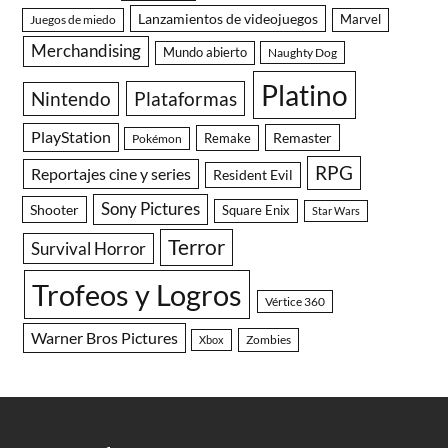
Lanzamientos de videojuegos
Juegos de miedo
Marvel
Merchandising
Mundo abierto
Naughty Dog
Platino
Nintendo
Plataformas
PlayStation
Remaster
Remake
Pokémon
RPG
Reportajes cine y series
Resident Evil
Sony Pictures
Shooter
Square Enix
Star Wars
Terror
Survival Horror
Trofeos y Logros
Vértice 360
Warner Bros Pictures
Zombies
Xbox