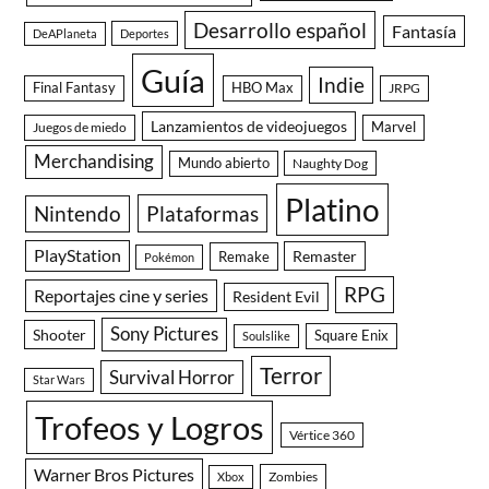
Desarrollo español
Fantasía
DeAPlaneta
Deportes
Guía
Indie
Final Fantasy
HBO Max
JRPG
Lanzamientos de videojuegos
Juegos de miedo
Marvel
Merchandising
Mundo abierto
Naughty Dog
Platino
Nintendo
Plataformas
PlayStation
Remaster
Remake
Pokémon
RPG
Reportajes cine y series
Resident Evil
Sony Pictures
Shooter
Square Enix
Soulslike
Terror
Survival Horror
Star Wars
Trofeos y Logros
Vértice 360
Warner Bros Pictures
Zombies
Xbox