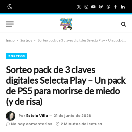
X
Instagram
YouTube
Twitch
Threads
Faceboo
Link
(Twitter)
Inicio
-
Sorteos
-
Sorteo pack de 3 claves digitales Selecta Play – Un pack de PS5 para morirse de miedo (y de risa)
SORTEOS
Sorteo pack de 3 claves
digitales Selecta Play – Un pack
de PS5 para morirse de miedo
(y de risa)
Por
Estela Villa
21 de junio de 2026
No hay comentarios
2 Minutos de lectura