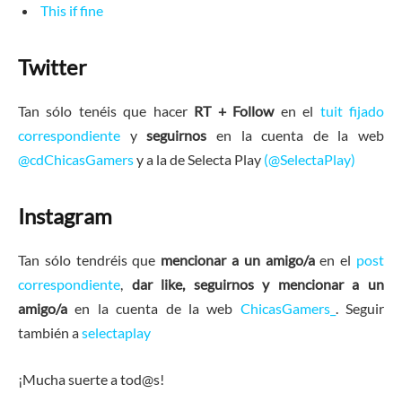
This if fine
Twitter
Tan sólo tenéis que hacer
RT + Follow
en el
tuit fijado
correspondiente
y
seguirnos
en la cuenta de la web
@cdChicasGamers
y a la de Selecta Play
(
@SelectaPlay
)
Instagram
Tan sólo tendréis que
mencionar a un amigo/a
en el
post
correspondiente
,
dar like,
seguirnos y mencionar a un
amigo/a
en la cuenta de la web
ChicasGamers_
. Seguir
también a
selectaplay
¡Mucha suerte a tod@s!