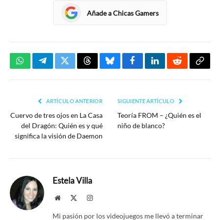
Añade a Chicas Gamers
WhatsApp
Telegram
Twitter
Threads
Bluesky
Facebook
LinkedIn
Reddit
Copia
enlac
ARTÍCULO ANTERIOR
SIGUIENTE ARTÍCULO
Cuervo de tres ojos en La Casa
Teoría FROM – ¿Quién es el
del Dragón: Quién es y qué
niño de blanco?
significa la visión de Daemon
Estela Villa
Website
X
Instagram
(Twitter)
Mi pasión por los videojuegos me llevó a terminar