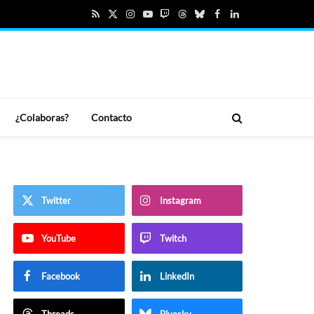
RSS
X
Instagram
YouTube
Twitch
Threads
Bluesky
Facebook
LinkedIn
(Twitter)
¿Colaboras?
Contacto
Twitter
Instagram
YouTube
Twitch
Facebook
LinkedIn