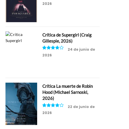
2026
6.5
Crítica de Supergirl (Craig
Gillespie, 2026)
24 de junio de
2026
7.5
Crítica La muerte de Robin
Hood (Michael Sarnoski,
2026)
22 de junio de
2026
8