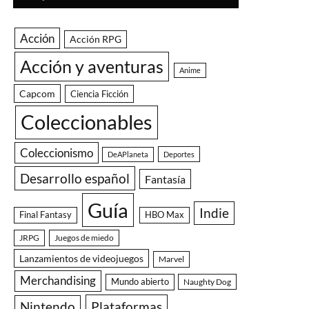
Acción
Acción RPG
Acción y aventuras
Anime
Capcom
Ciencia Ficción
Coleccionables
Coleccionismo
DeAPlaneta
Deportes
Desarrollo español
Fantasía
Guía
Indie
Final Fantasy
HBO Max
JRPG
Juegos de miedo
Lanzamientos de videojuegos
Marvel
Merchandising
Mundo abierto
Naughty Dog
Nintendo
Plataformas