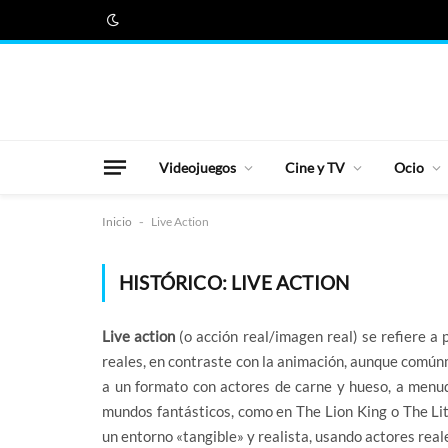
Videojuegos
Cine y TV
Ocio
Inicio
-
Live Action
HISTÓRICO:
LIVE ACTION
Live action
(o acción real/imagen real) se refiere a
reales, en contraste con la animación, aunque comú
a un formato con actores de carne y hueso, a menu
mundos fantásticos, como en The Lion King o The Lit
un entorno «tangible» y realista, usando actores real