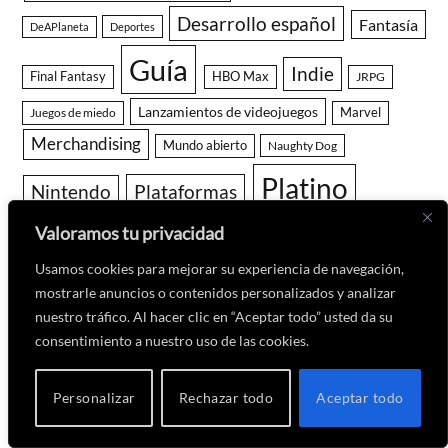
Desarrollo español
Fantasía
DeAPlaneta
Deportes
Guía
Indie
Final Fantasy
HBO Max
JRPG
Lanzamientos de videojuegos
Juegos de miedo
Marvel
Merchandising
Mundo abierto
Naughty Dog
Platino
Nintendo
Plataformas
PlayStation
Remaster
Valoramos tu privacidad
Remake
Pokémon
RPG
Reportajes cine y series
Resident Evil
Usamos cookies para mejorar su experiencia de navegación,
mostrarle anuncios o contenidos personalizados y analizar
Sony Pictures
Shooter
Square Enix
Soulslike
nuestro tráfico. Al hacer clic en “Aceptar todo” usted da su
Terror
Survival Horror
consentimiento a nuestro uso de las cookies.
Star Wars
Trofeos y Logros
Vértice 360
Personalizar
Rechazar todo
Aceptar todo
Warner Bros Pictures
Zombies
Xbox