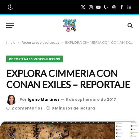
X
Instagram
YouTube
Twitch
Threads
Faceboo
Link
(Twitter)
Inicio
-
Reportajes videojuegos
-
EXPLORA CIMMERIA CON CONAN EXILES – REPORTAJE
REPORTAJES VIDEOJUEGOS
EXPLORA CIMMERIA CON
CONAN EXILES – REPORTAJE
Por
Igone Martínez
8 de septiembre de 2017
2 comentarios
8 Minutos de lectura