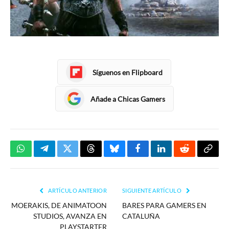
Síguenos en Flipboard
Añade a Chicas Gamers
WhatsApp
Telegram
Twitter
Threads
Bluesky
Facebook
LinkedIn
Reddit
Copia
enlac
ARTÍCULO ANTERIOR
SIGUIENTE ARTÍCULO
MOERAKIS, DE ANIMATOON
BARES PARA GAMERS EN
STUDIOS, AVANZA EN
CATALUÑA
PLAYSTARTER